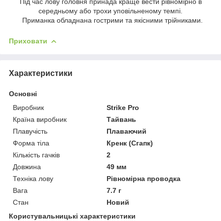
Під час лову головня принада краще вести рівномірно в
середньому або трохи уповільненому темпі.
Приманка обладнана гострими та якісними трійниками.
Приховати
Характеристики
Основні
Виробник
Strike Pro
Країна виробник
Тайвань
Плавучість
Плаваючий
Форма тіла
Кренк (Сгапк)
Кількість гачків
2
Довжина
49 мм
Техніка лову
Рівномірна проводка
Вага
7.7 г
Стан
Новий
Користувальницькі характеристики