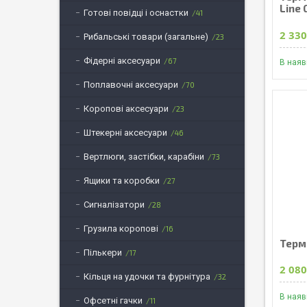
Line 
Готові повідці і оснастки
41
2 330
Рибальські товари (загальне)
23
Фідерні аксесуари
67
В наяв
Поплавочні аксесуари
70
Коропові аксесуари
23
Штекерні аксесуари
46
Вертлюги, застібки, карабіни
73
Ящики та коробки
27
Сигналізатори
28
Грузила коропові
16
Термо
Пількери
17
2 080
Кільця на удочки та фурнітура
32
В наяв
Офсетні гачки
11