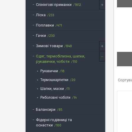
Спінінгові приманки
1612
Ліска
233
Поплавки
471
Гачки
230
Зимові товари
848
Одяг, термобілизна, шапки,
рукавички, чоботи
110
Рукавички
16
Термошкарпетки
20
Шапки, маски
11
Риболовні чоботи
14
Балансири
85
Фідерні годівниці та
оснастки
160