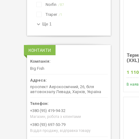
Norfin
87
Traper
1
Ще 1
КОНТАКТИ
Терм
(XXL
Big Fish
1 110
В наяв
проспект Аерокосмічний, 26, біля
автовокзалу Левада, Харків, Україна
+380 (95) 419-94-32
Магазин, робота з кліентами
+380 (93) 697-50-79
Відділ продажу, відправка товару