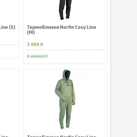
ine (S)
Термобілизна Norfin Cosy Line
(M)
2 080 ₴
В наявності
Line
Термобілизна Norfin Cosy Line