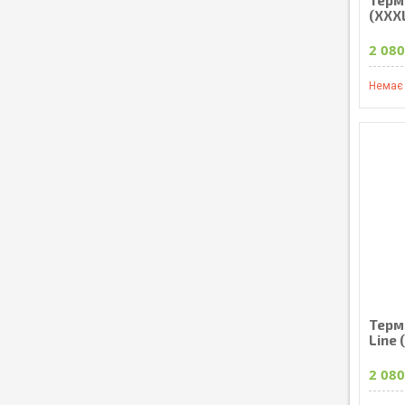
(XXX
2 080
Немає 
Термо
Line 
2 080