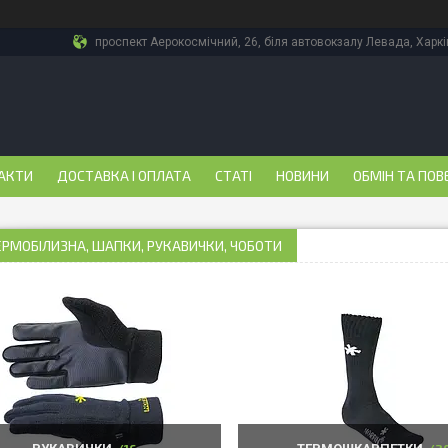
проспект Аерокосмічний, 26, біля автовокзалу Левада, Харкі
АКТИ
ДОСТАВКА І ОПЛАТА
СТАТІ
НОВИНИ
ОБМІН ТА ПОВ
ЕРМОБІЛИЗНА, ШАПКИ, РУКАВИЧКИ, ЧОБОТИ