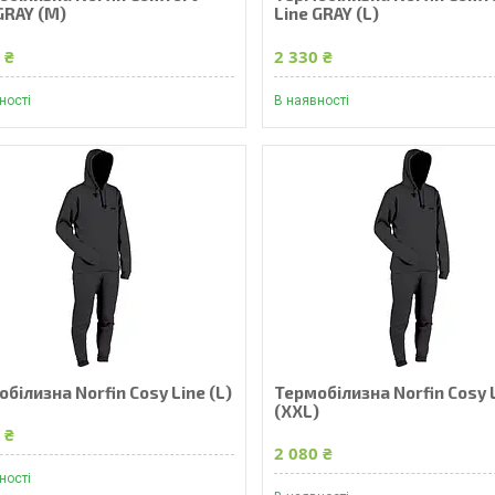
GRAY (M)
Line GRAY (L)
 ₴
2 330 ₴
ності
В наявності
білизна Norfin Cosy Line (L)
Термобілизна Norfin Cosy 
(XXL)
 ₴
2 080 ₴
ності