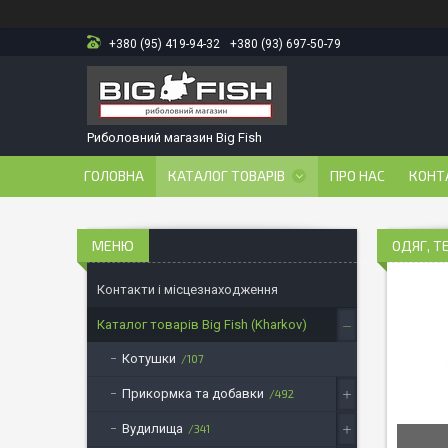
+380 (95) 419-94-32
+380 (93) 697-50-79
Риболовний магазин Big Fish
ГОЛОВНА
КАТАЛОГ ТОВАРІВ
ПРО НАС
КОНТ
ОДЯГ, Т
Контакти і місцезнаходження
Каталог товарів Big Fish (Kharkov)
Котушки
107
Прикормка та добавки
492
Вудилища
341