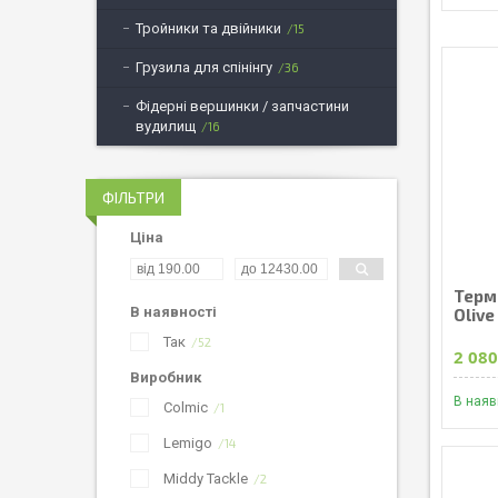
Тройники та двійники
15
Грузила для спінінгу
36
Фідерні вершинки / запчастини
вудилищ
16
ФІЛЬТРИ
Ціна
Термо
В наявності
Olive
Так
52
2 080
Виробник
В наяв
Colmic
1
Lemigo
14
Middy Tackle
2