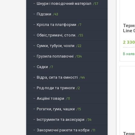
Шнури і поводочний матеріал
57
Підсаки
43
Крісла та платформи
7
Терм
Line 
Обвіс,тримачі, столи.
55
2 330
Сумки, тубуси, чохли
22
В наяв
Грузила поплавочні
134
Садки
7
Відра, сита та ємності
44
Род-поди та триноги
2
Акційні товари
11
Рогатки, гума, чашки
15
Інструменти та аксесуари
34
Закормочні ракети та кобри
11
Терм