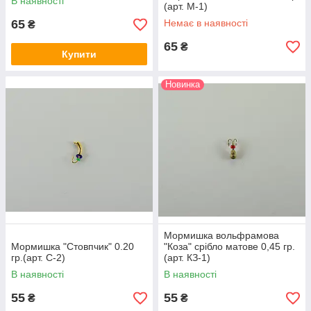
В наявності
(арт. М-1)
65
Немає в наявності
₴
65
₴
Купити
Новинка
Мормишка вольфрамова
Мормишка "Стовпчик" 0.20
"Коза" срібло матове 0,45 гр.
гр.(арт. С-2)
(арт. КЗ-1)
В наявності
В наявності
55
55
₴
₴