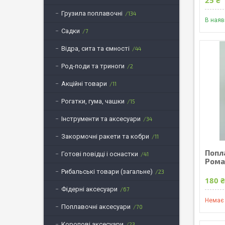
Грузила поплавочні
134
В наяв
Садки
7
Відра, сита та ємності
44
Род-поди та триноги
2
Акційні товари
11
Рогатки, гума, чашки
15
Інструменти та аксесуари
34
Закормочні ракети та кобри
11
Попл
Готові повідці і оснастки
41
Ром
Рибальські товари (загальне)
23
180 
Фідерні аксесуари
67
Немає 
Поплавочні аксесуари
70
Коропові аксесуари
23