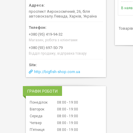
В наяв
проспект Аерокосмічний, 26, біля
автовокзалу Левада, Харків, Україна
+380 (95) 419-94-32
Магазин, робота з кліентами
+380 (93) 697-50-79
Відділ продажу, відправка товару
http://bigfish-shop.com.ua
ГРАФІК РОБОТИ
Понеділок
08:00
19:00
Вівторок
08:00
19:00
Середа
08:00
19:00
Четвер
08:00
19:00
Пʼятниця
08:00
19:00