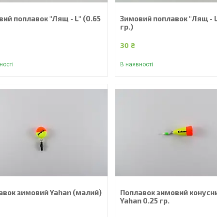
ий поплавок "Лящ - L" (0.65
Зимовий поплавок "Лящ - L
гр.)
30 ₴
ності
В наявності
авок зимовий Yahan (малий)
Поплавок зимовий конусн
Yahan 0.25 гр.