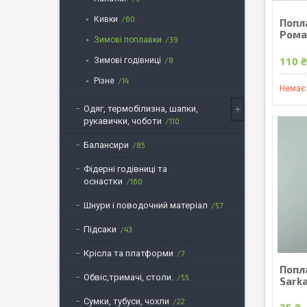
Кивки
60
Попл
Ромаш
Зимові поплавки
39
110 
Зимові годівниці
8
Різне
14
Немає 
Одяг, термобілизна, шапки,
рукавички, чоботи
110
Балансири
85
Фідерні годівниці та
оснастки
160
Шнури і поводочний матеріал
57
Підсаки
43
Крісла та платформи
7
Попл
Обвіс,тримачі, столи.
55
Sarka
Сумки, тубуси, чохли
22
25 ₴