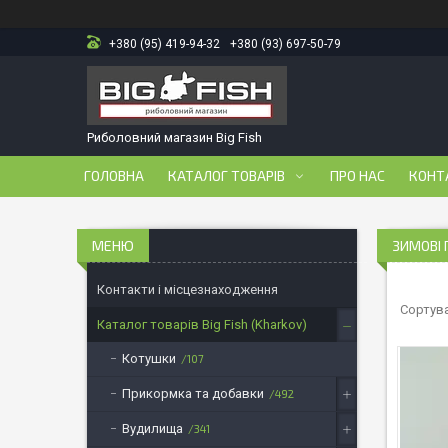
+380 (95) 419-94-32
+380 (93) 697-50-79
Риболовний магазин Big Fish
ГОЛОВНА
КАТАЛОГ ТОВАРІВ
ПРО НАС
КОНТ
ЗИМОВІ
Контакти і місцезнаходження
Каталог товарів Big Fish (Kharkov)
Котушки
107
Прикормка та добавки
492
Вудилища
341