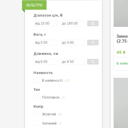
ФІЛЬТРИ
Діапазон цін, ₴
Вага, г
Зимо
(2.75 
45 ₴
Довжина, см
В наяв
Наявність
В наявності
20
Тип
Поплавок
4
Колір
Жовтий
13
Зелений
3