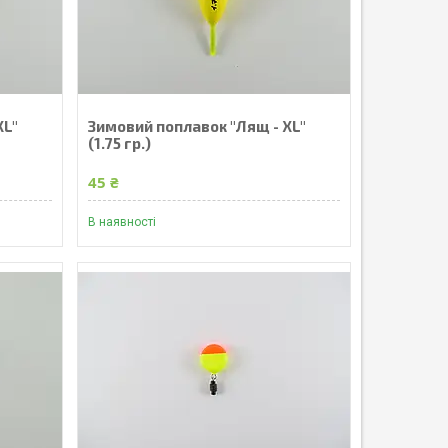
XL"
Зимовий поплавок "Лящ - XL"
(1.75 гр.)
45 ₴
В наявності