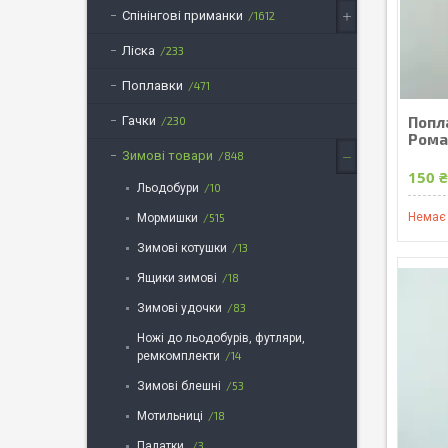
Спінінгові приманки
1612
Ліска
233
Поплавки
471
Гачки
Попл
230
Ромаш
Зимові товари
848
150 
Льодобури
10
Немає 
Мормишки
515
Зимові котушки
13
Ящики зимові
18
Зимові удочки
83
Ножі до льодобурів, футляри,
ремкомплекти
14
Зимові блешні
53
Мотильницi
18
Палатки.
3