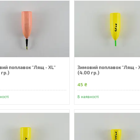
вий поплавок "Лящ - XL"
Зимовий поплавок "Лящ - 
 гр.)
(4.00 гр.)
45 ₴
ності
В наявності