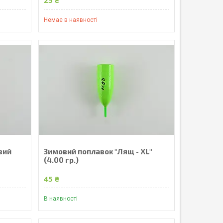
Немає в наявності
вий
Зимовий поплавок "Лящ - XL"
(4.00 гр.)
45 ₴
В наявності