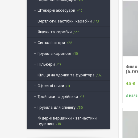
Штекерні аксесуари
46
Вертлюги, застібки, карабіни
73
Ящики та коробки
27
Сигналізатори
28
Грузила коропові
16
Пількери
17
Зимо
(4.00
Кільця на удочки та фурнітура
32
45 ₴
Офсетні гачки
11
В наяв
Тройники та двійники
15
Грузила для спінінгу
36
Фідерні вершинки / запчастини
вудилищ
16