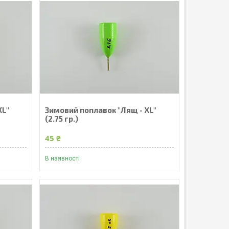
XL"
Зимовий поплавок "Лящ - XL"
(2.75 гр.)
45 ₴
В наявності