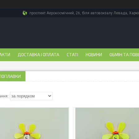
проспект Аерокосмічний, 26, біля автовокзалу Левада, Харкі
АКТИ
ДОСТАВКА І ОПЛАТА
СТАТІ
НОВИНИ
ОБМІН ТА ПОВ
 ПОПЛАВКИ