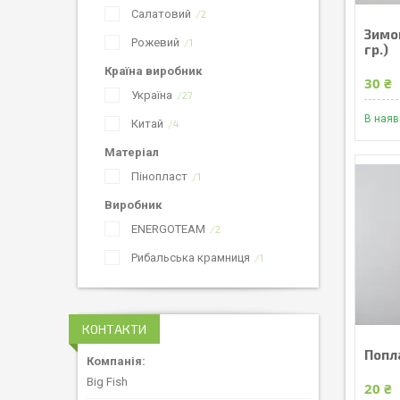
Салатовий
2
Зимов
Рожевий
1
гр.)
Країна виробник
30 ₴
Україна
27
В наяв
Китай
4
Матеріал
Пінопласт
1
Виробник
ENERGOTEAM
2
Рибальська крамниця
1
КОНТАКТИ
Попл
Big Fish
20 ₴