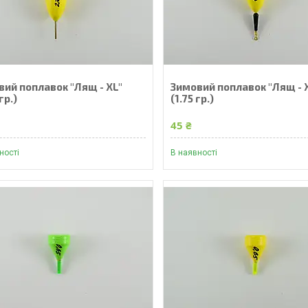
вий поплавок "Лящ - XL"
Зимовий поплавок "Лящ - 
гр.)
(1.75 гр.)
45 ₴
ності
В наявності