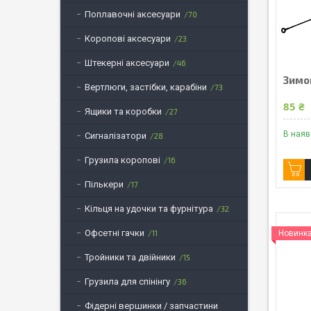
Поплавочні аксесуари
70
Коропові аксесуари
23
Штекерні аксесуари
46
Зимо
Вертлюги, застібки, карабіни
73
85 ₴
Ящики та коробки
27
В наяв
Сигналізатори
28
Грузила коропові
16
Пількери
17
Кільця на удочки та фурнітура
32
Офсетні гачки
11
Новинк
Тройники та двійники
15
Грузила для спінінгу
36
Фідерні вершинки / запчастини