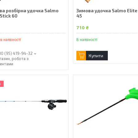
ва розбірна удочка Salmo
Зимова удочка Salmo Elite
 Stick 60
45
₴
710 ₴
в наявності
В наявності
80 (95) 419-94-32
Купити
газин, робота з
іентами
а