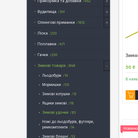
Прикормка та добавки
492
Вудилища
341
Спінінгові приманки
1612
Ліска
233
Поплавки
471
Гачки
Зимов
230
Зимові товари
848
50 ₴
Льодобури
10
В наяв
Мормишки
515
Зимові котушки
13
Ящики зимові
18
Зимові удочки
83
Ножі до льодобурів, футляри,
ремкомплекти
14
Новинк
Зимові блешні
53