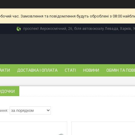
обочий час. Замовлення та повідомлення будуть оброблені з 08:00 найбл
проспект Аерокосмічний, 26, біля автовокзалу Левада, Харків, 
АКТИ
ДОСТАВКА І ОПЛАТА
СТАТІ
НОВИНИ
ОБМІН ТА ПОВ
 УДОЧКИ