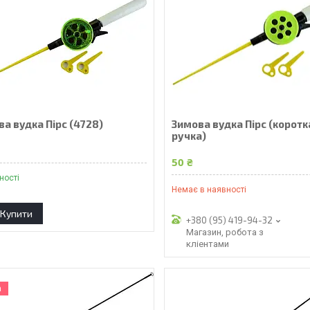
а вудка Пірс (4728)
Зимова вудка Пірс (коротк
ручка)
50 ₴
ності
Немає в наявності
Купити
+380 (95) 419-94-32
Магазин, робота з
кліентами
а