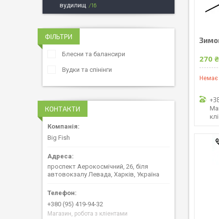
вудилищ
16
ФІЛЬТРИ
Зимо
Блесни та балансири
270 
Вудки та спінінги
Немає 
+3
КОНТАКТИ
Ма
кл
Big Fish
проспект Аерокосмічний, 26, біля
автовокзалу Левада, Харків, Україна
+380 (95) 419-94-32
Магазин, робота з кліентами