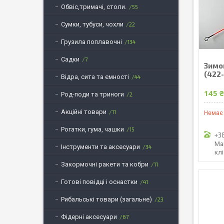
Обвіс,тримачі, столи.
55
Сумки, тубуси, чохли
22
Грузила поплавочні
134
Садки
7
Зимов
(422-
Відра, сита та ємності
44
145 
Род-поди та триноги
2
Акційні товари
11
Немає 
Рогатки, гума, чашки
15
+3
Ма
Інструменти та аксесуари
34
кл
Закормочні ракети та кобри
11
Готові повідці і оснастки
41
Рибальські товари (загальне)
23
Фідерні аксесуари
67