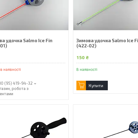
а удочка Salmo Ice Fin
Зимова удочка Salmo Ice F
01)
(422-02)
₴
150 ₴
в наявності
В наявності
80 (95) 419-94-32
Купити
газин, робота з
іентами