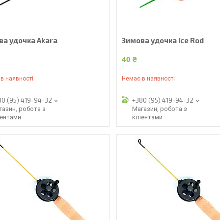
ва удочка Akara
Зимова удочка Ice Rod
₴
40 ₴
в наявності
Немає в наявності
80 (95) 419-94-32
+380 (95) 419-94-32
газин, робота з
Магазин, робота з
іентами
кліентами