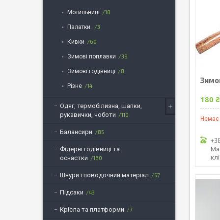
Мотильницi
18
Палатки.
3
Кивки
60
Зимові поплавки
39
Зимові годівниці
8
Зимов
Різне
14
180 
Одяг, термобілизна, шапки,
рукавички, чоботи
110
Немає 
Балансири
85
+3
Ма
Фідерні годівниці та
кл
оснастки
160
Шнури і поводочний матеріал
57
Підсаки
43
Крісла та платформи
7