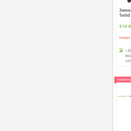
Зимо
Solid
510 
Немає 
+3
Ма
кл
Новинк