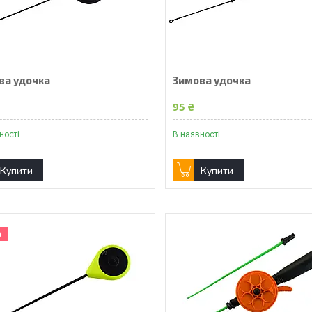
ва удочка
Зимова удочка
95 ₴
ності
В наявності
Купити
Купити
а