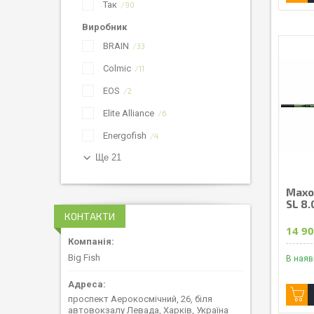
Так
90
Виробник
BRAIN
33
Colmic
11
EOS
2
Elite Alliance
6
Energofish
4
Ще 21
Махо
SL 8.
КОНТАКТИ
14 90
Big Fish
В наяв
проспект Аерокосмічний, 26, біля
автовокзалу Левада, Харків, Україна