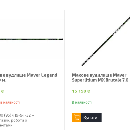
ве вудлище Maver Legend
Махове вудилище Maver
0 м.
Superlitium MX Brutale 7.0 
 ₴
15 150 ₴
в наявності
В наявності
80 (95) 419-94-32
Купити
газин, робота з
іентами