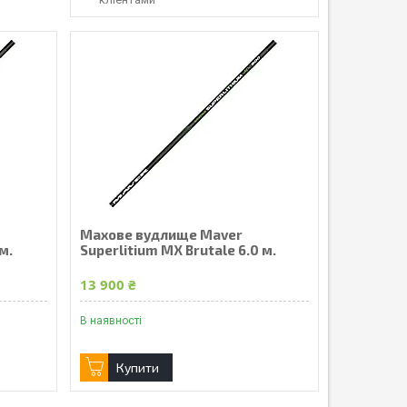
Махове вудлище Maver
м.
Superlitium MX Brutale 6.0 м.
13 900 ₴
В наявності
Купити