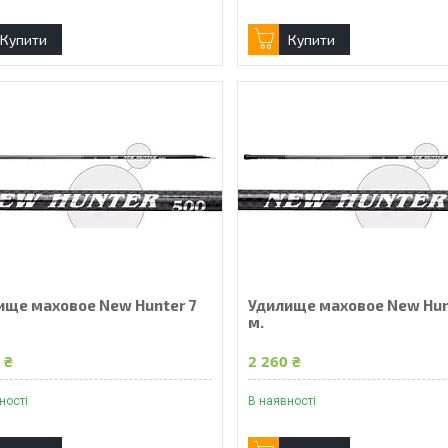
Купити
Купити
ище маховое New Hunter 7
Удилище маховое New Hun
м.
 ₴
2 260 ₴
ності
В наявності