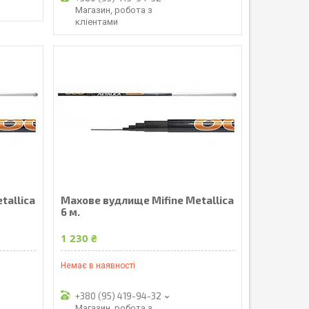
Магазин, робота з
кліентами
tallica
Махове вудлище Mifine Metallica
6 м.
1 230 ₴
Немає в наявності
+380 (95) 419-94-32
Магазин, робота з