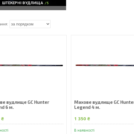
ШТЕКЕРНІ ВУДЛИЩА
5
ве вудлище GC Hunter
Махове вудлище GC Hunte
d 6 м.
Legend 4 м.
 ₴
1 350 ₴
ності
В наявності