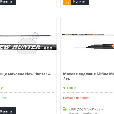
Купити
Купити
ище маховое New Hunter 4
Махове вудлище Mifine Me
7 м.
 ₴
1 100 ₴
ності
Немає в наявності
+380 (95) 419-94-32
Купити
Магазин, робота з