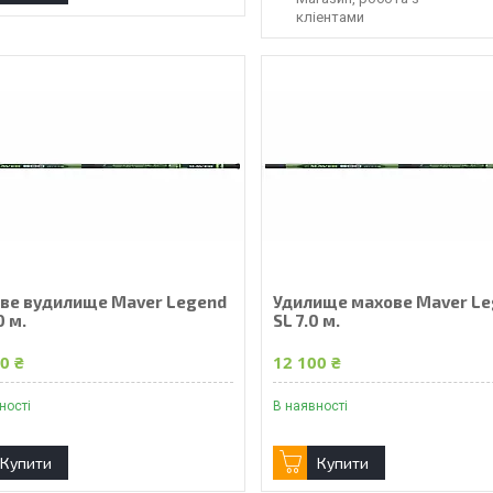
кліентами
ве вудилище Maver Legend
Удилище махове Maver L
0 м.
SL 7.0 м.
0 ₴
12 100 ₴
ності
В наявності
Купити
Купити