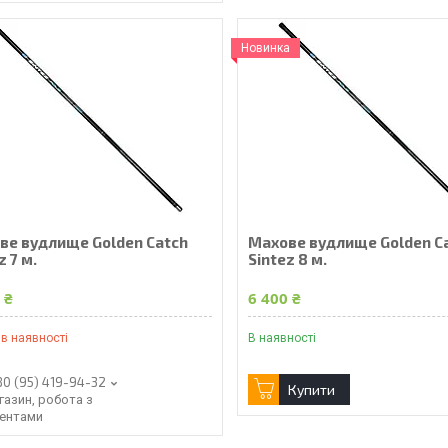
Новинка
ве вудлище Golden Catch
Махове вудлище Golden C
z 7 м.
Sintez 8 м.
 ₴
6 400 ₴
в наявності
В наявності
80 (95) 419-94-32
Купити
газин, робота з
іентами