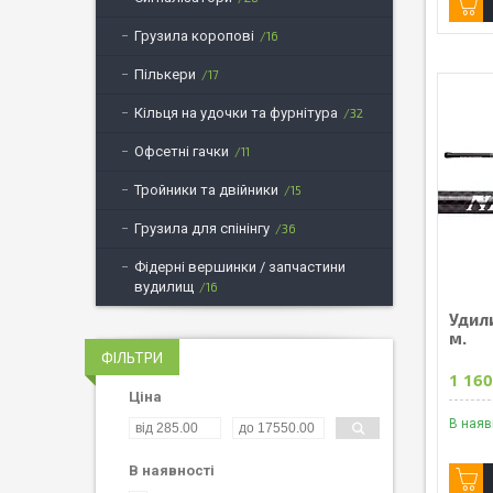
Грузила коропові
16
Пількери
17
Кільця на удочки та фурнітура
32
Офсетні гачки
11
Тройники та двійники
15
Грузила для спінінгу
36
Фідерні вершинки / запчастини
вудилищ
16
Удил
м.
ФІЛЬТРИ
1 160
Ціна
В наяв
В наявності