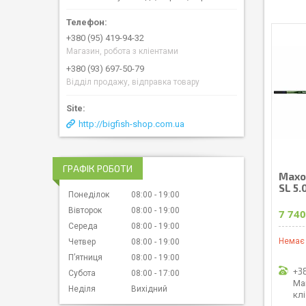
+380 (95) 419-94-32
Магазин, робота з кліентами
+380 (93) 697-50-79
Відділ продажу, відправка товару
http://bigfish-shop.com.ua
ГРАФІК РОБОТИ
Махо
SL 5.
Понеділок
08:00
19:00
Вівторок
08:00
19:00
7 740
Середа
08:00
19:00
Немає 
Четвер
08:00
19:00
Пʼятниця
08:00
19:00
+3
Субота
08:00
17:00
Ма
Неділя
Вихідний
кл