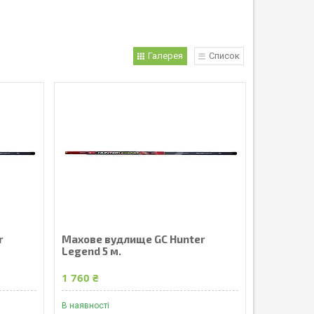
Галерея
Список
r
Махове вудлище GC Hunter
Legend 5 м.
1 760 ₴
В наявності