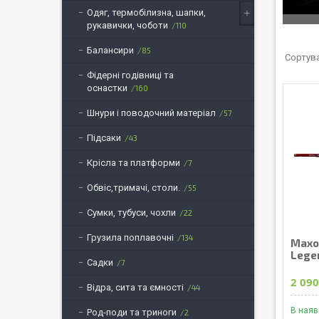
Одяг, термобілизна, шапки,
рукавички, чоботи
110
Балансири
85
Фідерні годівниці та
оснастки
160
Шнури і поводочний матеріал
57
Підсаки
43
Крісла та платформи
7
Обвіс,тримачі, столи.
55
Сумки, тубуси, чохли
22
Грузила поплавочні
134
Махо
Legen
Садки
7
2 090
Відра, сита та ємності
44
В наяв
Род-поди та триноги
2