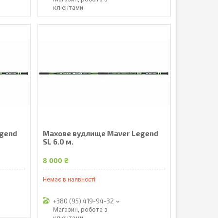
кліентами
egend
Махове вудлище Maver Legend
SL 6.0 м.
8 000 ₴
Немає в наявності
+380 (95) 419-94-32
Магазин, робота з
кліентами