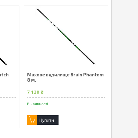
atch
Махове вудилище Brain Phantom
8 м.
7 130 ₴
В наявності
Купити