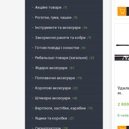
Акційні товари
11
Рогатки, гума, чашки
15
Інструменти та аксесуари
34
Закормочні ракети та кобри
11
Готові повідці і оснастки
41
Рибальські товари (загальне)
23
Фідерні аксесуари
67
Поплавочні аксесуари
70
Удил
Коропові аксесуари
23
м.
Штекерні аксесуари
46
2 800
Вертлюги, застібки, карабіни
73
В наяв
Ящики та коробки
27
Сигналізатори
28