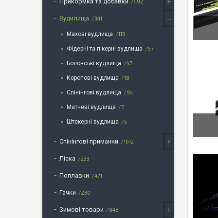
Прикормка та добавки
492
Вудилища
341
Махові вудлища
113
Фідерні та пікерні вудлища
57
Болонські вудлища
47
Коропові вудлища
18
Спінінгові вудлища
94
Матчеві вудлища
7
Штекерні вудлища
5
Спінінгові приманки
1612
Ліска
233
Поплавки
471
Гачки
230
Зимові товари
848