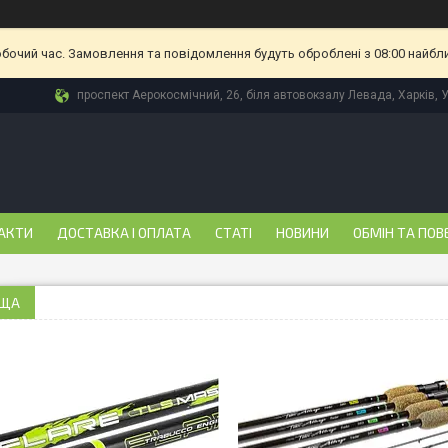
обочий час. Замовлення та повідомлення будуть оброблені з 08:00 найбл
проспект Аерокосмічний, 26, біля автовокзалу Левада, Харків, 
АКТИ
ДОСТАВКА І ОПЛАТА
СТАТІ
НОВИНИ
ОБМІН ТА ПОВ
ИЩА