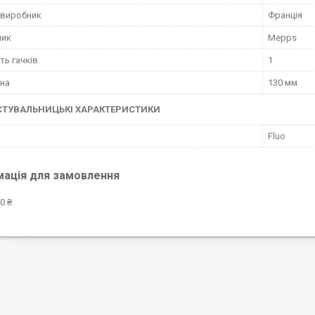
 виробник
Франція
ник
Mepps
ть гачків
1
на
130 мм
СТУВАЛЬНИЦЬКІ ХАРАКТЕРИСТИКИ
Fluo
мація для замовлення
0 ₴