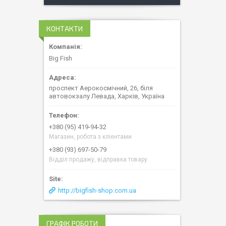
КОНТАКТИ
Big Fish
проспект Аерокосмічний, 26, біля
автовокзалу Левада, Харків, Україна
+380 (95) 419-94-32
Магазин, робота з кліентами
+380 (93) 697-50-79
Відділ продажу, відправка товару
http://bigfish-shop.com.ua
ГРАФІК РОБОТИ