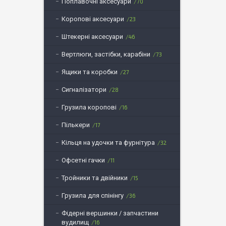
Поплавочні аксесуари
70
Коропові аксесуари
23
Штекерні аксесуари
46
Вертлюги, застібки, карабіни
73
Ящики та коробки
27
Сигналізатори
28
Грузила коропові
16
Пількери
17
Кільця на удочки та фурнітура
32
Офсетні гачки
11
Тройники та двійники
15
Грузила для спінінгу
36
Фідерні вершинки / запчастини
вудилищ
16