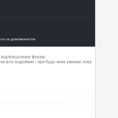
днів
за домовленістю
о відпрацьовану форму.
на всіх водоймах і при будь-яких умовах лову.