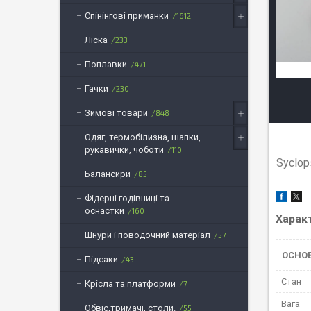
Спінінгові приманки
1612
Ліска
233
Поплавки
471
Гачки
230
Зимові товари
848
Одяг, термобілизна, шапки,
рукавички, чоботи
110
Syclop
Балансири
85
Фідерні годівниці та
оснастки
160
Харак
Шнури і поводочний матеріал
57
ОСНО
Підсаки
43
Стан
Крісла та платформи
7
Вага
Обвіс,тримачі, столи.
55