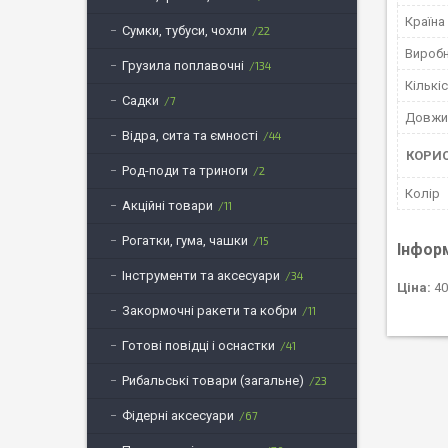
Країна
Сумки, тубуси, чохли
22
Вироб
Грузила поплавочні
134
Кількіс
Садки
7
Довжи
Відра, сита та ємності
44
КОРИ
Род-поди та триноги
2
Колір
Акційні товари
11
Рогатки, гума, чашки
15
Інфор
Інструменти та аксесуари
34
Ціна:
40
Закормочні ракети та кобри
11
Готові повідці і оснастки
41
Рибальські товари (загальне)
23
Фідерні аксесуари
67