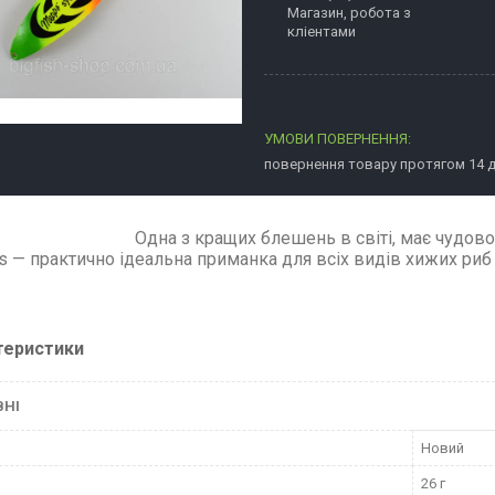
Магазин, робота з
кліентами
повернення товару протягом 14 
Одна з кращих блешень в світі, має чудов
s — практично ідеальна приманка для всіх видів хижих риб 
теристики
ВНІ
Новий
26 г