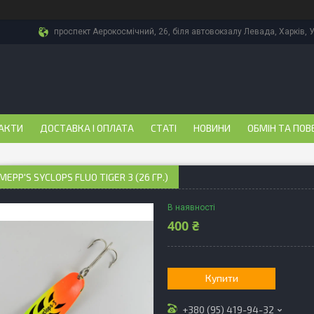
проспект Аерокосмічний, 26, біля автовокзалу Левада, Харків, 
АКТИ
ДОСТАВКА І ОПЛАТА
СТАТІ
НОВИНИ
ОБМІН ТА ПОВ
EPP'S SYCLOPS FLUO TIGER 3 (26 ГР.)
В наявності
400 ₴
Купити
+380 (95) 419-94-32