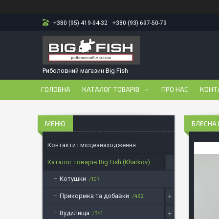
+380 (95) 419-94-32
+380 (93) 697-50-79
Риболовний магазин Big Fish
ГОЛОВНА
КАТАЛОГ ТОВАРІВ
ПРО НАС
КОНТ
БЛЕСНА M
Контакти і місцезнаходження
Каталог товарів Big Fish (Kharkov)
Котушки
107
Прикормка та добавки
492
Вудилища
341