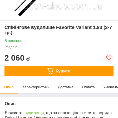
Спінінгове вудилище Favorite Variant 1.83 (2-7
гр.)
В наявності
Роздріб
2 060
₴
Купити
Опис
Характеристики
Доставка
Оплата
Умови п
Опис
Бюджетні
вудилища
, що за своєю ціною стоять поряд з