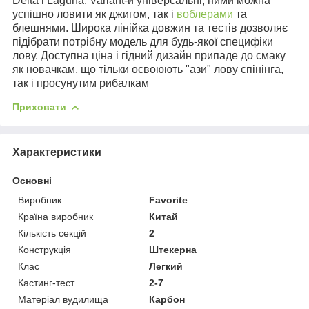
Delta і Laguna. Variant-и універсальні, ними можна
успішно ловити як джигом, так і
воблерами
та
блешнями. Широка лінійка довжин та тестів дозволяє
підібрати потрібну модель для будь-якої специфіки
лову. Доступна ціна і гідний дизайн припаде до смаку
як новачкам, що тільки освоюють "ази" лову спінінга,
так і просунутим рибалкам
Приховати
Характеристики
Основні
Виробник
Favorite
Країна виробник
Китай
Кількість секцій
2
Конструкція
Штекерна
Клас
Легкий
Кастинг-тест
2-7
Матеріал вудилища
Карбон