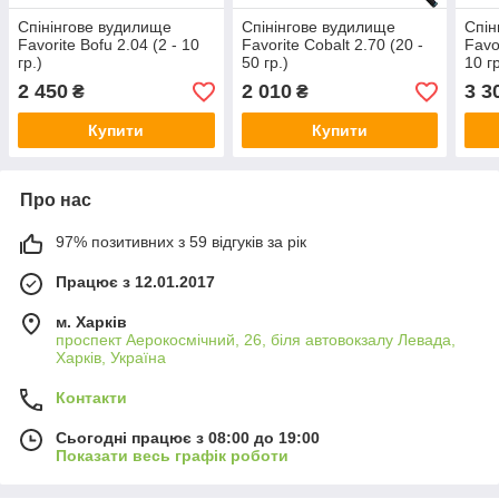
Спінінгове вудилище
Спінінгове вудилище
Спін
Favorite Bofu 2.04 (2 - 10
Favorite Cobalt 2.70 (20 -
Favor
гр.)
50 гр.)
10 гр
2 450
2 010
3 3
₴
₴
Купити
Купити
Про нас
97% позитивних з 59 відгуків за рік
Працює з 12.01.2017
м. Харків
проспект Аерокосмічний, 26, біля автовокзалу Левада,
Харків, Україна
Контакти
Сьогодні працює з 08:00 до 19:00
Показати весь графік роботи