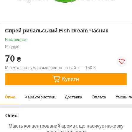
Спрей рибальський Fish Dream Часник
В наявності
Роздріб
70
₴
Мінімальна сума замовлення на сайті — 150 ₴
Купити
Опис
Характеристики
Доставка
Оплата
Умови п
Опис
Мають концентрований аромат, що насичує наживку
перед закиданням.