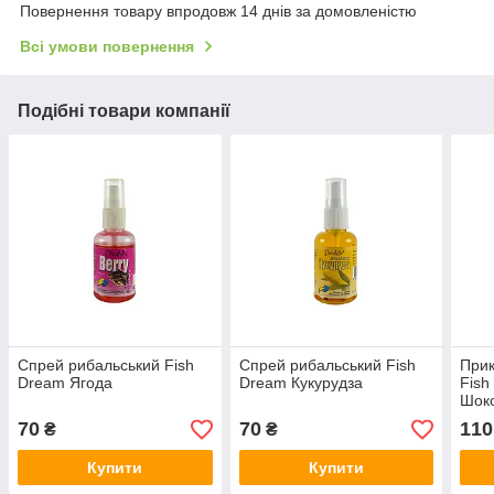
Повернення товару впродовж 14 днів за домовленістю
Всі умови повернення
Подібні товари компанії
Спрей рибальський Fish
Спрей рибальський Fish
Прик
Dream Ягода
Dream Кукурудза
Fish
Шок
70
70
110
₴
₴
Купити
Купити