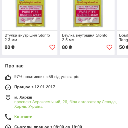
Втулка внутрішня Stonfo
Втулка внутрішня Stonfo
Бомб
2.3 мм.
2.5 мм.
Tang
80
80
50
₴
₴
Про нас
97% позитивних з 59 відгуків за рік
Працює з 12.01.2017
м. Харків
проспект Аерокосмічний, 26, біля автовокзалу Левада,
Харків, Україна
Контакти
Сьогодні працює з 08:00 до 19:00