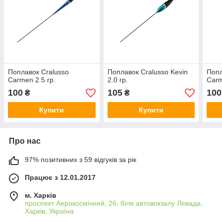
Поплавок Cralusso
Поплавок Cralusso Kevin
Попл
Carmen 2.5 гр.
2.0 гр.
Carm
100
105
100
₴
₴
Купити
Купити
Про нас
97% позитивних з 59 відгуків за рік
Працює з 12.01.2017
м. Харків
проспект Аерокосмічний, 26, біля автовокзалу Левада,
Харків, Україна