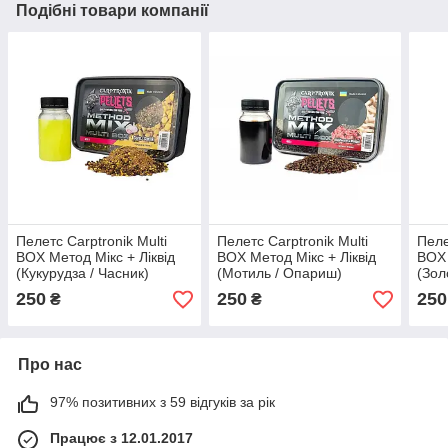
Подібні товари компанії
Пелетс Carptronik Multi
Пелетс Carptronik Multi
Пеле
BOX Метод Мікс + Ліквід
BOX Метод Мікс + Ліквід
BOX 
(Кукурудза / Часник)
(Мотиль / Опариш)
(Зол
250
250
250
₴
₴
Про нас
97% позитивних з 59 відгуків за рік
Працює з 12.01.2017