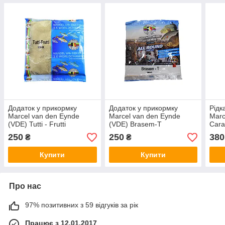
Додаток у прикормку
Додаток у прикормку
Рідк
Marcel van den Eynde
Marcel van den Eynde
Marc
(VDE) Tutti - Frutti
(VDE) Brasem-T
Car
250
250
380
₴
₴
Купити
Купити
Про нас
97% позитивних з 59 відгуків за рік
Працює з 12.01.2017