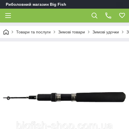
Риболовний магазин Big Fish
Товари та послуги
Зимові товари
Зимові удочки
З