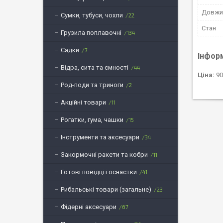
Довжи
Сумки, тубуси, чохли
22
Стан
Грузила поплавочні
134
Садки
7
Інфор
Відра, сита та ємності
44
Ціна:
90
Род-поди та триноги
2
Акційні товари
11
Рогатки, гума, чашки
15
Інструменти та аксесуари
34
Закормочні ракети та кобри
11
Готові повідці і оснастки
41
Рибальські товари (загальне)
23
Фідерні аксесуари
67