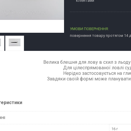
кліентами
повернення товару протягом 14 
Велика блешня для лову в схил з льоду
Для цілеспрямованої ловлі суд
Нерідко застосовується на гли
Завдяки своїй формі може планувати у 
теристики
ВНІ
16 г