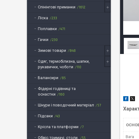
Спінінгові приманки
1612
Ліска
233
Поплавки
471
Гачки
230
Зимові товари
848
Одяг, термобілизна, шапки,
рукавички, чоботи
110
Балансири
85
Фідерні годівниці та
оснастки
160
Шнури і поводочний матеріал
57
Харак
Підсаки
43
ОСНО
Крісла та платформи
7
Вага
Обвіс,тримачі, столи.
55