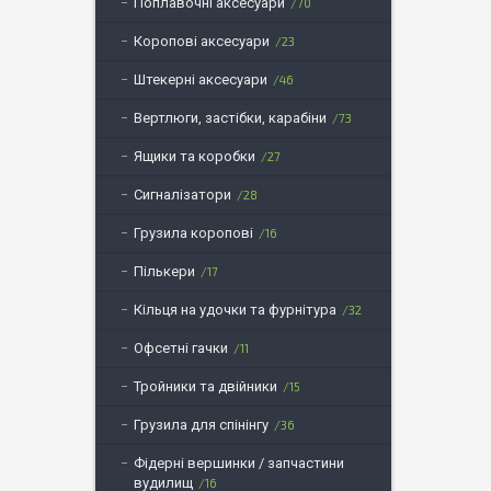
Поплавочні аксесуари
70
Коропові аксесуари
23
Штекерні аксесуари
46
Вертлюги, застібки, карабіни
73
Ящики та коробки
27
Сигналізатори
28
Грузила коропові
16
Пількери
17
Кільця на удочки та фурнітура
32
Офсетні гачки
11
Тройники та двійники
15
Грузила для спінінгу
36
Фідерні вершинки / запчастини
вудилищ
16