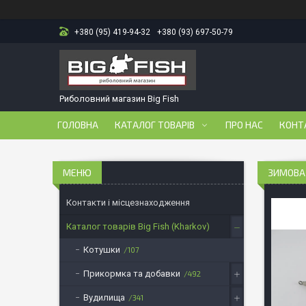
+380 (95) 419-94-32
+380 (93) 697-50-79
Риболовний магазин Big Fish
ГОЛОВНА
КАТАЛОГ ТОВАРІВ
ПРО НАС
КОНТ
ЗИМОВА 
Контакти і місцезнаходження
Каталог товарів Big Fish (Kharkov)
Котушки
107
Прикормка та добавки
492
Вудилища
341