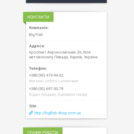
КОНТАКТИ
Big Fish
проспект Аерокосмічний, 26, біля
автовокзалу Левада, Харків, Україна
+380 (95) 419-94-32
Магазин, робота з кліентами
+380 (93) 697-50-79
Відділ продажу, відправка товару
http://bigfish-shop.com.ua
ГРАФІК РОБОТИ