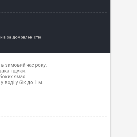
днів
за домовленістю
 в зимовий час року.
ака і щуки.
боких ямах.
воді у бік до 1 м.