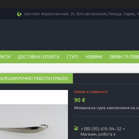
проспект Аерокосмічний, 26, біля автовокзалу Левада, Харків, 
АКТИ
ДОСТАВКА І ОПЛАТА
СТАТІ
НОВИНИ
ОБМІН ТА ПОВ
БЛЕШНЯ РУЧНОЇ РОБОТИ (СРІБЛО)
Немає в наявності
90 ₴
Мінімальна сума замовлення на са
+380 (95) 419-94-32
Магазин, робота з