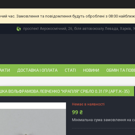
очий час. Замовлення та повідомлення будуть оброблені з 08:00 найближч
проспект Аерокосмічний, 26, біля автовокзалу Левада, Харків, 
АКТИ
ДОСТАВКА І ОПЛАТА
СТАТІ
НОВИНИ
ОБМІН ТА ПОВ
А ВОЛЬФРАМОВА ЛЕВЧЕНКО "КРАПЛЯ" СРІБЛО 0.31 ГР.(АРТ.К-35)
Немає в наявності
99 ₴
Мінімальна сума замовлення на са