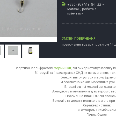
+380 (95) 419-94-32
Магазин, робота з
кліентами
повернення товару протягом 14 
Спортивні вольфрамові
мормишки
, які використовує велику кі
Білорусії та інших країнах СНД як на змаганнях, так
Блешні виточується з вольфрамо
Абсолютно кожна мормишка ручн
Блешні однієї моделі всі однако
Володіють мінімальним діаметром отво
Правильно впаяні якісні японсь
Володіють досить великою вагою при 
Характеристики:
З отвором і кембриком
Гачок: Owner