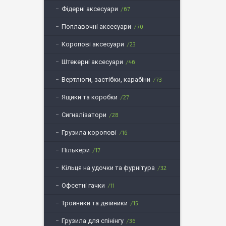
Фідерні аксесуари
67
Поплавочні аксесуари
70
Коропові аксесуари
23
Штекерні аксесуари
46
Вертлюги, застібки, карабіни
73
Ящики та коробки
27
Сигналізатори
28
Грузила коропові
16
Пількери
17
Кільця на удочки та фурнітура
32
Офсетні гачки
11
Тройники та двійники
15
Грузила для спінінгу
36