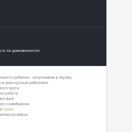
днів
за домовленістю
лькість рибалок - спортсменів в Україні,
 і в аматорській риболовлі.
вого прута
ої роботи.
вої ваги.
ру з кембриком.
кі
гачки
.
малих розмірах.