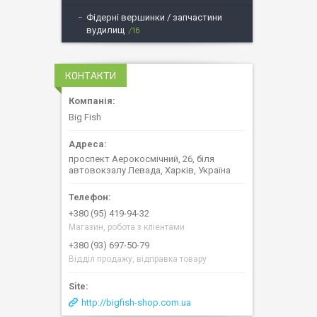
Фідерні вершинки / запчастини
вудилищ
16
КОНТАКТИ
Big Fish
проспект Аерокосмічний, 26, біля
автовокзалу Левада, Харків, Україна
+380 (95) 419-94-32
Магазин, робота з кліентами
+380 (93) 697-50-79
Відділ продажу, відправка товару
http://bigfish-shop.com.ua