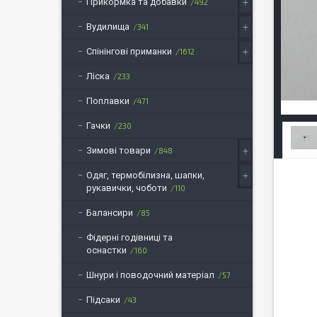
Прикормка та добавки
492
Вудилища
341
Спінінгові приманки
1612
Ліска
233
Поплавки
471
Гачки
230
Зимові товари
848
Одяг, термобілизна, шапки,
рукавички, чоботи
110
Балансири
85
Фідерні годівниці та
оснастки
160
Шнури і поводочний матеріал
57
Підсаки
43