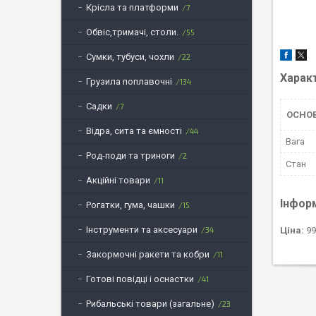
Крісла та платформи
7
Обвіс,тримачі, столи.
55
Сумки, тубуси, чохли
22
Харак
Грузила поплавочні
134
Садки
7
ОСНОВ
Відра, сита та ємності
44
Вага
Род-поди та триноги
2
Стан
Акційні товари
11
Інфор
Рогатки, гума, чашки
15
Інструменти та аксесуари
34
Ціна:
99
Закормочні ракети та кобри
11
Готові повідці і оснастки
41
Рибальські товари (загальне)
23