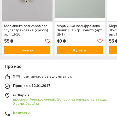
Мормишка вольфрамова
Мормишка вольфрамова
Мор
"Куля" гранована (срібло)
"Куля" 0,15 гр. золото (арт.
"Кул
арт. Ш-16
Ш-1)
арт.
55
40
55
₴
₴
Купити
Купити
Про нас
97% позитивних з 59 відгуків за рік
Працює з 12.01.2017
м. Харків
проспект Аерокосмічний, 26, біля автовокзалу Левада,
Харків, Україна
Контакти