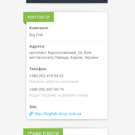
КОНТАКТИ
Big Fish
проспект Аерокосмічний, 26, біля
автовокзалу Левада, Харків, Україна
+380 (95) 419-94-32
Магазин, робота з кліентами
+380 (93) 697-50-79
Відділ продажу, відправка товару
http://bigfish-shop.com.ua
ГРАФІК РОБОТИ