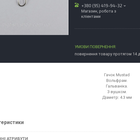
+380 (95) 419-94-32
Магазин, робота з
кліентами
повернення товару протягом 14 
Гачок Mustad
Вольфрам.
Гальваніка.
З вушком.
Діаметр: 4.3 мм
теристики
НІ АТРИБУТИ