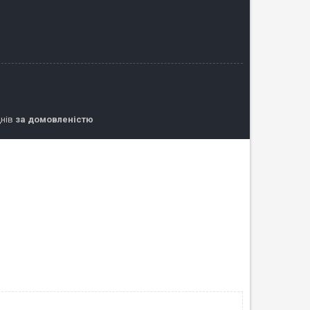
днів
за домовленістю