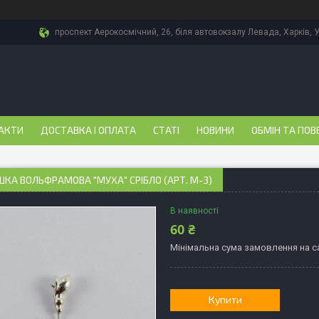
проспект Аерокосмічний, 26, біля автовокзалу Левада, Харків, 
АКТИ
ДОСТАВКА І ОПЛАТА
СТАТІ
НОВИНИ
ОБМІН ТА ПОВ
А ВОЛЬФРАМОВА "МУХА" СРІБЛО (АРТ. М-3)
В наявності
60 ₴
Мінімальна сума замовлення на са
Купити