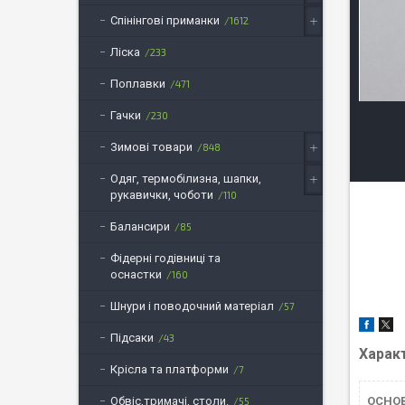
Спінінгові приманки
1612
Ліска
233
Поплавки
471
Гачки
230
Зимові товари
848
Одяг, термобілизна, шапки,
рукавички, чоботи
110
Балансири
85
Фідерні годівниці та
оснастки
160
Шнури і поводочний матеріал
57
Підсаки
43
Харак
Крісла та платформи
7
ОСНОВ
Обвіс,тримачі, столи.
55