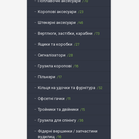
Поплавочні аксесуари
70
Коропові аксесуари
23
Штекерні аксесуари
46
Вертлюги, застібки, карабіни
73
Ящики та коробки
27
Сигналізатори
28
Грузила коропові
16
Пількери
17
Кільця на удочки та фурнітура
32
Офсетні гачки
11
Тройники та двійники
15
Грузила для спінінгу
36
Фідерні вершинки / запчастини
вудилищ
16