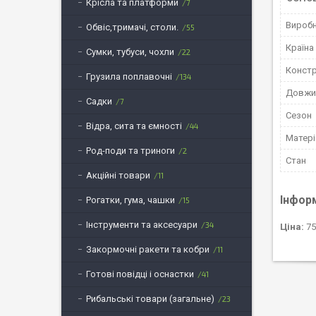
Крісла та платформи
7
Вироб
Обвіс,тримачі, столи.
55
Країна
Сумки, тубуси, чохли
22
Констр
Грузила поплавочні
134
Довжин
Садки
7
Сезон
Відра, сита та ємності
44
Матері
Род-поди та триноги
2
Стан
Акційні товари
11
Інфор
Рогатки, гума, чашки
15
Інструменти та аксесуари
34
Ціна:
75
Закормочні ракети та кобри
11
Готові повідці і оснастки
41
Рибальські товари (загальне)
23