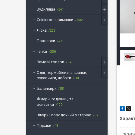
Вудилища
341
Спінінгові приманки
1612
Ліска
233
Поплавки
471
Гачки
230
Зимові товари
848
Одяг, термобілизна, шапки,
рукавички, чоботи
110
Балансири
85
Фідерні годівниці та
оснастки
160
Шнури і поводочний матеріал
57
Харак
Підсаки
43
ОСНО