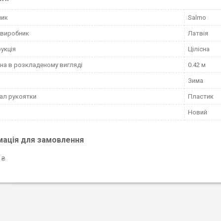
ник
Salmo
 виробник
Латвія
укція
Цілісна
а в розкладеному вигляді
0.42 м
Зима
ал рукоятки
Пластик
Новий
мація для замовлення
 ₴