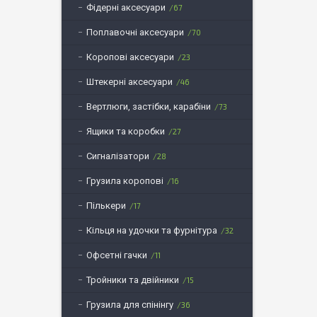
Фідерні аксесуари
67
Поплавочні аксесуари
70
Коропові аксесуари
23
Штекерні аксесуари
46
Вертлюги, застібки, карабіни
73
Ящики та коробки
27
Сигналізатори
28
Грузила коропові
16
Пількери
17
Кільця на удочки та фурнітура
32
Офсетні гачки
11
Тройники та двійники
15
Грузила для спінінгу
36