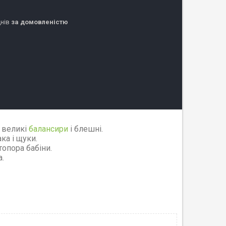
днів
за домовленістю
 великі
балансири
і блешні.
ка і щуки.
топора бабіни.
.