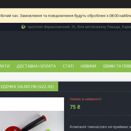
обочий час. Замовлення та повідомлення будуть оброблені з 08:00 найбл
проспект Аерокосмічний, 26, біля автовокзалу Левада, Харкі
АКТИ
ДОСТАВКА І ОПЛАТА
СТАТІ
НОВИНИ
ОБМІН ТА ПОВ
УДОЧКА SALMO FIN (422-05)
Немає в наявності
75 ₴
Компанія тимчасово не приймає 