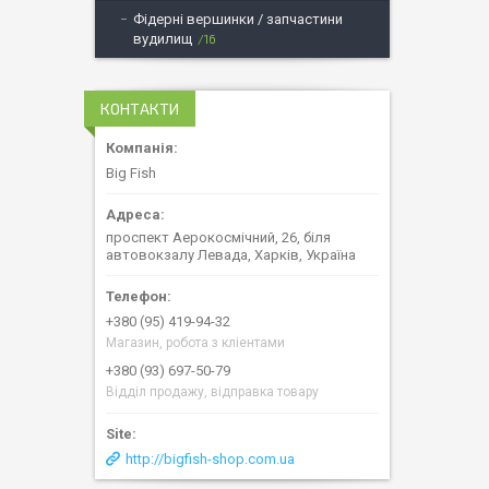
Фідерні вершинки / запчастини
вудилищ
16
КОНТАКТИ
Big Fish
проспект Аерокосмічний, 26, біля
автовокзалу Левада, Харків, Україна
+380 (95) 419-94-32
Магазин, робота з кліентами
+380 (93) 697-50-79
Відділ продажу, відправка товару
http://bigfish-shop.com.ua