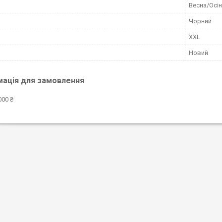
Весна/Осі
Чорний
XXL
Новий
мація для замовлення
000 ₴