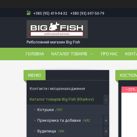
+380 (95) 419-94-32
+380 (93) 697-50-79
Риболовний магазин Big Fish
ГОЛОВНА
КАТАЛОГ ТОВАРІВ
ПРО НАС
КОНТ
КОСТЮМ
Контакти і місцезнаходження
–20%
Каталог товарів Big Fish (Kharkov)
Котушки
107
Прикормка та добавки
492
Вудилища
341