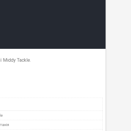
 Middy Tackle.
le
танія