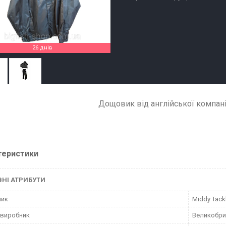
26 днів
Дощовик від англійської компанії
теристики
НІ АТРИБУТИ
ник
Middy Tack
 виробник
Великобри