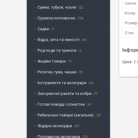
Сезон
Сумки, тубуси, чохли
22
Колір
Грузила поплавочні
134
Розмір
Садки
7
Стан
Відра, сита та ємності
44
Інфор
Род-поди та триноги
2
Акційні товари
11
Ціна:
2 
Рогатки, гума, чашки
15
Інструменти та аксесуари
34
Закормочні ракети та кобри
11
Готові повідці і оснастки
41
Рибальські товари (загальне)
23
Фідерні аксесуари
67
Поплавочні аксесуари
70