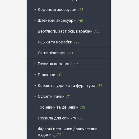
Коропові аксесуари
23
Штекерні аксесуари
46
Вертлюги, застібки, карабіни
73
Ящики та коробки
27
Сигналізатори
28
Грузила коропові
16
Пількери
17
Кільця на удочки та фурнітура
32
Офсетні гачки
11
Тройники та двійники
15
Грузила для спінінгу
36
Фідерні вершинки / запчастини
вудилищ
16