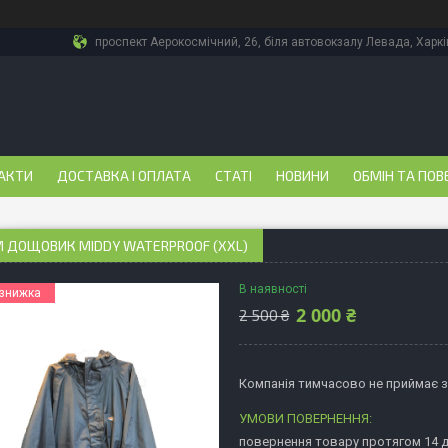
проспект Аерокосмічний, 26, біля автовокзалу Левада, Харкі
АКТИ
ДОСТАВКА І ОПЛАТА
СТАТІ
НОВИНИ
ОБМІН ТА ПОВ
 ДОЩОВИК MIDDY WATERPROOF (XXL)
В наявності
2 000 ₴
2 500 ₴
Компанія тимчасово не приймає 
повернення товару протягом 14 