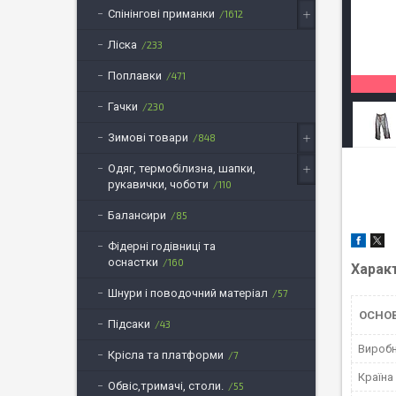
Спінінгові приманки
1612
Ліска
233
Поплавки
471
Гачки
230
Зимові товари
848
Одяг, термобілизна, шапки,
рукавички, чоботи
110
Балансири
85
Фідерні годівниці та
оснастки
160
Харак
Шнури і поводочний матеріал
57
ОСНОВ
Підсаки
43
Вироб
Крісла та платформи
7
Країна
Обвіс,тримачі, столи.
55