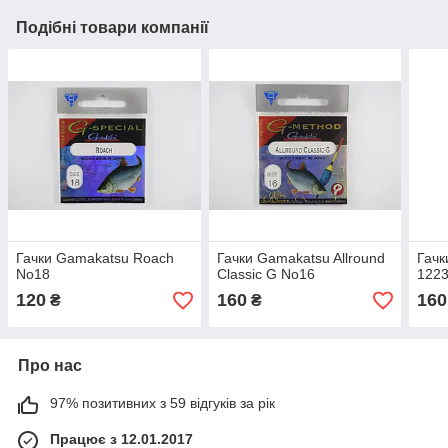
Подібні товари компанії
Гачки Gamakatsu Roach
Гачки Gamakatsu Allround
Гачк
No18
Classic G No16
122
120
160
160
₴
₴
Про нас
97% позитивних з 59 відгуків за рік
Працює з 12.01.2017