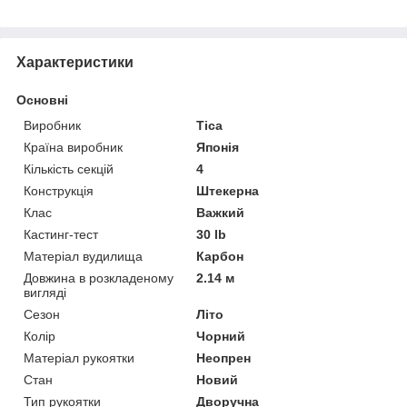
Характеристики
Основні
Виробник
Tica
Країна виробник
Японія
Кількість секцій
4
Конструкція
Штекерна
Клас
Важкий
Кастинг-тест
30 lb
Матеріал вудилища
Карбон
Довжина в розкладеному
2.14 м
вигляді
Сезон
Літо
Колір
Чорний
Матеріал рукоятки
Неопрен
Стан
Новий
Тип рукоятки
Дворучна