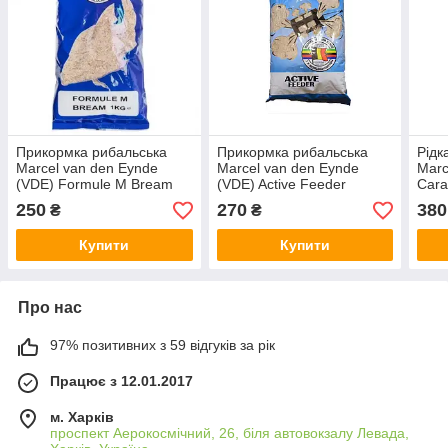
Прикормка рибальська
Прикормка рибальська
Рідк
Marcel van den Eynde
Marcel van den Eynde
Marc
(VDE) Formule M Bream
(VDE) Active Feeder
Car
250
270
380
₴
₴
Купити
Купити
Про нас
97% позитивних з 59 відгуків за рік
Працює з 12.01.2017
м. Харків
проспект Аерокосмічний, 26, біля автовокзалу Левада,