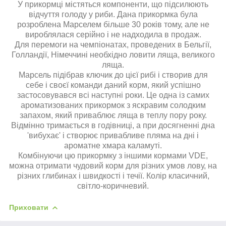
У прикормці містяться компоненти, що підсилюють
відчуття голоду у риби. Дана прикормка була
розроблена Марселем більше 30 років тому, але не
вироблялася серійно і не надходила в продаж.
Для перемоги на чемпіонатах, проведених в Бельгії,
Голландії, Німеччині необхідно ловити ляща, великого
ляща.
Марсель підібрав ключик до цієї рибі і створив для
себе і своєї команди даний корм, який успішно
застосовувався всі наступні роки. Це одна із самих
ароматизованих прикормок з яскравим солодким
запахом, який приваблює ляща в теплу пору року.
Відмінно тримається в годівниці, а при досягненні дна
'вибухає' і створює привабливе пляма на дні і
ароматне хмара каламуті.
Комбінуючи цю прикормку з іншими кормами VDE,
можна отримати чудовий корм для різних умов лову, на
різних глибинах і швидкості і течії. Колір класичний,
світло-коричневий.
Приховати