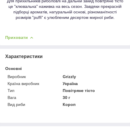
Для прихильників риболовлі на дальній закид повітряне тісто
це "клювальна" наживка на весь сезон.
Завдяки прекрасній
підборці ароматів, натуральній основі, різноманітності
розмірів "puffi" є улюбленим десертом мирної риби.
Приховати
Характеристики
Основні
Виробник
Grizzly
Країна виробник
Україна
Тип
Повітряне тісто
Вага
30 г
Вид риби
Короп