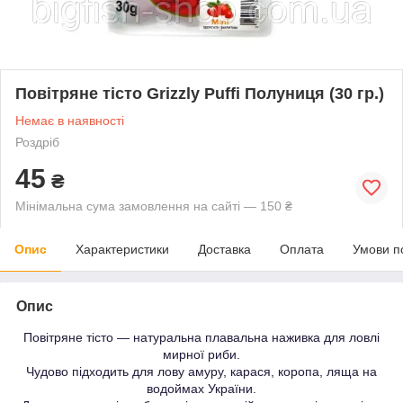
Повітряне тісто Grizzly Puffi Полуниця (30 гр.)
Немає в наявності
Роздріб
45
₴
Мінімальна сума замовлення на сайті — 150 ₴
Опис
Характеристики
Доставка
Оплата
Умови п
Опис
Повітряне тісто — натуральна плавальна наживка для ловлі
мирної риби.
Чудово підходить для лову амуру, карася, коропа, ляща на
водоймах України.