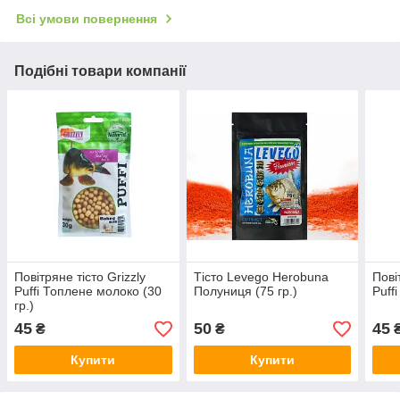
Всі умови повернення
Подібні товари компанії
Повітряне тісто Grizzly
Тісто Levego Herobuna
Пові
Puffi Топлене молоко (30
Полуниця (75 гр.)
Puff
гр.)
45
50
45
₴
₴
Купити
Купити