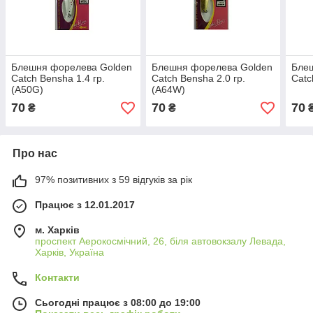
Блешня форелева Golden
Блешня форелева Golden
Бле
Catch Bensha 1.4 гр.
Catch Bensha 2.0 гр.
Catc
(A50G)
(A64W)
70
70
70
₴
₴
Про нас
97% позитивних з 59 відгуків за рік
Працює з 12.01.2017
м. Харків
проспект Аерокосмічний, 26, біля автовокзалу Левада,
Харків, Україна
Контакти
Сьогодні працює з 08:00 до 19:00