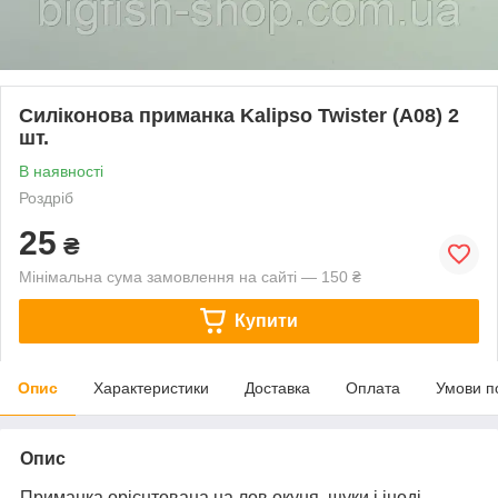
Силіконова приманка Kalipso Twister (A08) 2
шт.
В наявності
Роздріб
25
₴
Мінімальна сума замовлення на сайті — 150 ₴
Купити
Опис
Характеристики
Доставка
Оплата
Умови п
Опис
Приманка орієнтована на лов окуня, щуки і іноді