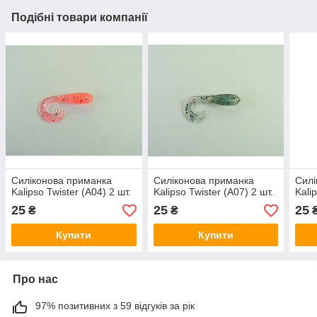
Подібні товари компанії
Силіконова приманка
Силіконова приманка
Силі
Kalipso Twister (A04) 2 шт.
Kalipso Twister (A07) 2 шт.
Kali
25
25
25
₴
₴
Купити
Купити
Про нас
97% позитивних з 59 відгуків за рік