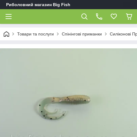
Риболовний магазин Big Fish
Товари та послуги
Спінінгові приманки
Силіконові П