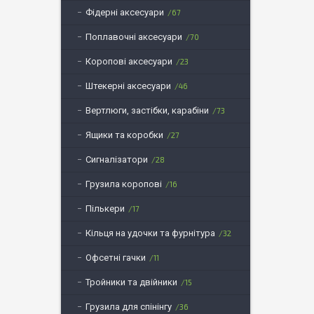
Фідерні аксесуари
67
Поплавочні аксесуари
70
Коропові аксесуари
23
Штекерні аксесуари
46
Вертлюги, застібки, карабіни
73
Ящики та коробки
27
Сигналізатори
28
Грузила коропові
16
Пількери
17
Кільця на удочки та фурнітура
32
Офсетні гачки
11
Тройники та двійники
15
Грузила для спінінгу
36