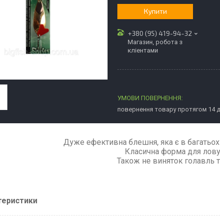
Купити
+380 (95) 419-94-32
Магазин, робота з
кліентами
повернення товару протягом 14 
Дуже ефективна блешня, яка є в багатьох с
Класична форма для лову
Також не виняток голавль т
теристики