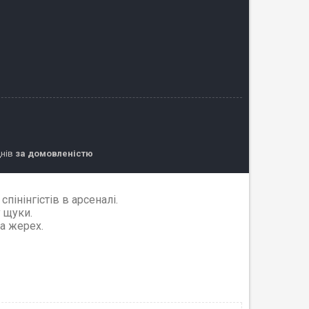
днів
за домовленістю
пінінгістів в арсеналі.
 щуки.
а жерех.