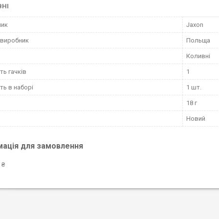
ВНІ
ник
Jaxon
 виробник
Польща
Коливні
ть гачків
1
сть в наборі
1 шт.
18 г
Новий
мація для замовлення
 ₴