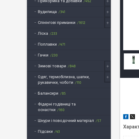
Прикормка та добавки
492
Вудилища
341
Спінінгові приманки
1612
Ліска
233
Поплавки
471
Гачки
230
Зимові товари
848
Одяг, термобілизна, шапки,
рукавички, чоботи
110
Балансири
85
Фідерні годівниці та
оснастки
160
Шнури і поводочний матеріал
57
Харак
Підсаки
43