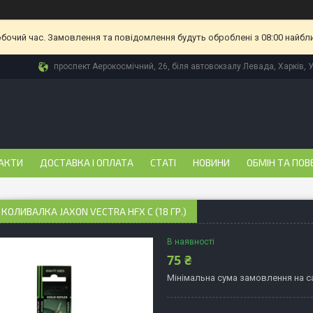
обочий час. Замовлення та повідомлення будуть оброблені з 08:00 найбл
проспект Аерокосмічний, 26, біля автовокзалу Левада, Харків, 
АКТИ
ДОСТАВКА І ОПЛАТА
СТАТІ
НОВИНИ
ОБМІН ТА ПОВ
КОЛИВАЛКА JAXON VECTRA HFX C (18 ГР.)
В наявності
75 ₴
Мінімальна сума замовлення на са