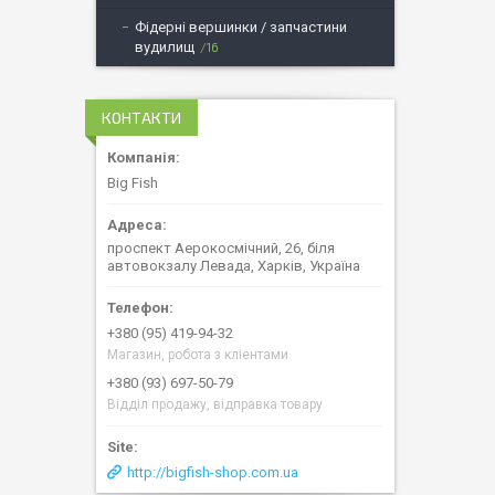
Фідерні вершинки / запчастини
вудилищ
16
КОНТАКТИ
Big Fish
проспект Аерокосмічний, 26, біля
автовокзалу Левада, Харків, Україна
+380 (95) 419-94-32
Магазин, робота з кліентами
+380 (93) 697-50-79
Відділ продажу, відправка товару
http://bigfish-shop.com.ua