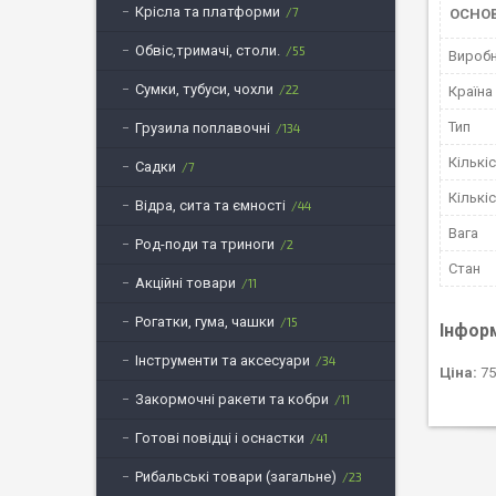
Крісла та платформи
7
ОСНО
Обвіс,тримачі, столи.
55
Вироб
Сумки, тубуси, чохли
22
Країна
Тип
Грузила поплавочні
134
Кількіс
Садки
7
Кількі
Відра, сита та ємності
44
Вага
Род-поди та триноги
2
Стан
Акційні товари
11
Рогатки, гума, чашки
15
Інфор
Інструменти та аксесуари
34
Ціна:
75
Закормочні ракети та кобри
11
Готові повідці і оснастки
41
Рибальські товари (загальне)
23