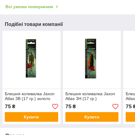
Всі умови повернення
Подібні товари компанії
Блешня коливалка Jaxon
Блешня коливалка Jaxon
Блеш
Atlas 3B (17 гр.) золото
Atlas 3H (17 гр.)
Atlas
75
75
75
₴
₴
Купити
Купити