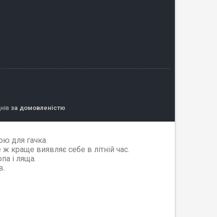
днів
за домовленістю
ою для гачка.
 ж краще виявляє себе в літній час.
па і ляща.
в.