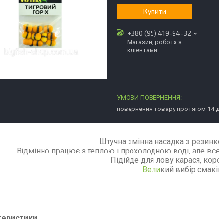
Купити
+380 (95) 419-94-32
Магазин, робота з
кліентами
повернення товару протягом 14 
Штучна змінна насадка з резинк
Відмінно працює з теплою і прохолодною воді, але все
Підійде для лову карася, коро
Вели
кий вибір смакі
теристики