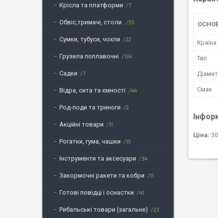
Крісла та платформи
7
Обвіс,тримачі, столи.
55
ОСНО
Сумки, тубуси, чохли
22
Країна
Грузила поплавочні
134
Тип
Садки
Діаме
7
Смак
Відра, сита та ємності
44
Род-поди та триноги
2
Інфор
Акційні товари
11
Ціна:
30
Рогатки, гума, чашки
15
Інструменти та аксесуари
34
Закормочні ракети та кобри
11
Готові повідці і оснастки
41
Рибальські товари (загальне)
23