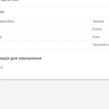
ВНІ
 виробник
Україна
Бойли
тр
8 мм
Тигровий г
мація для замовлення
 ₴