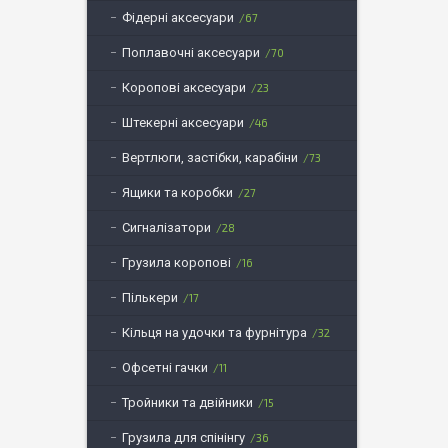
Фідерні аксесуари
67
Поплавочні аксесуари
70
Коропові аксесуари
23
Штекерні аксесуари
46
Вертлюги, застібки, карабіни
73
Ящики та коробки
27
Сигналізатори
28
Грузила коропові
16
Пількери
17
Кільця на удочки та фурнітура
32
Офсетні гачки
11
Тройники та двійники
15
Грузила для спінінгу
36