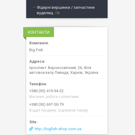
Фідерні вершинки / запчастини
вудилищ
16
КОНТАКТИ
Big Fish
проспект Аерокосмічний, 26, біля
автовокзалу Левада, Харків, Україна
+380 (95) 419-94-32
Магазин, робота з кліентами
+380 (93) 697-50-79
Відділ продажу, відправка товару
http://bigfish-shop.com.ua