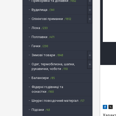
Прикормка та добавки
492
Вудилища
341
Спінінгові приманки
1612
Ліска
233
Поплавки
471
Гачки
230
Зимові товари
848
Одяг, термобілизна, шапки,
рукавички, чоботи
110
Балансири
85
Фідерні годівниці та
оснастки
160
Шнури і поводочний матеріал
57
Підсаки
43
Харак