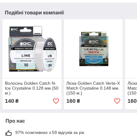
Подібні товари компанії
Волосінь Golden Catch N-
Ліска Golden Catch Verte-X
Ліск
Ice Crystaline 0.128 мм.(50
Match Crystaline 0.148 мм.
Matc
м.)
(150 м.)
(150
140
160
160
₴
₴
Про нас
97% позитивних з 59 відгуків за рік