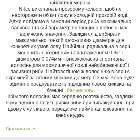
найлютіші морози.
N-Ice виконана в прозорому кольорі, щоб не
насторожити об'єкт лову в холодній прозорій воді.
Адже як відомо в зимовий період риба максимально
пасивна і такий параметр як товщина волосіні має
величезне значення. Завжди слід вибирати
максимально тонкий з можливих діаметрів для
конкретних умов лову. Найбільш радикальна в серії
мононить з розривним навантаженням 0.8кг і
діаметром 0.074мм – висококласна спортивна
волосінь для мормишечної ловлі найобережнішої і
пасивної риби. Найтовстішою ж волосінню в серії є
скромний за літніми мірками діаметр 0.2 мм. Вона буде
відмінно поєднуватися з підлідним ловом хижака на
блешні і
балансири
.
Крім того волосінь має середню розтяжністю, завдяки
чому відмінно гасить ривки риби при виважуванні і при
цьому є чутливою, передаючи найменші клювання на
кивок вудки.
Приховати