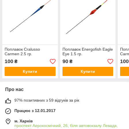
Поплавок Cralusso
Поплавок Energofish Eagle
Попл
Carmen 2.5 гр.
Eye 1.5 гр.
Carm
100
90
100
₴
₴
Купити
Купити
Про нас
97% позитивних з 59 відгуків за рік
Працює з 12.01.2017
м. Харків
проспект Аерокосмічний, 26, біля автовокзалу Левада,