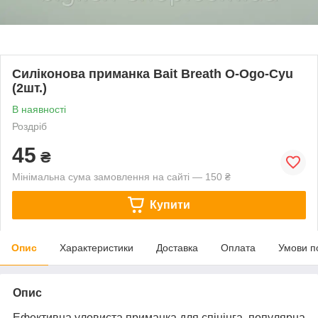
Силіконова приманка Bait Breath O-Ogo-Cyu
(2шт.)
В наявності
Роздріб
45
₴
Мінімальна сума замовлення на сайті — 150 ₴
Купити
Опис
Характеристики
Доставка
Оплата
Умови п
Опис
Ефективна уловиста приманка для спінінга, популярна