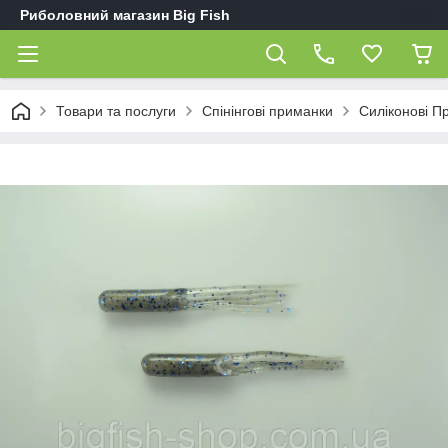
Риболовний магазин Big Fish
Товари та послуги
Спінінгові приманки
Силіконові П