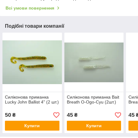
Всі умови повернення
Подібні товари компанії
Силіконова приманка
Силіконова приманка Bait
Силі
Lucky John Ballist 4" (2 шт.)
Breath O-Ogo-Cyu (2шт.)
Brea
50
45
45
₴
₴
Купити
Купити