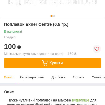
Поплавок Exner Centre (0.5 гр.)
В наявності
Роздріб
100
₴
Мінімальна сума замовлення на сайті — 150 ₴
Купити
Опис
Характеристики
Доставка
Оплата
Умови п
Опис
Дуже чутливий поплавок на махове
вудилище
для
лову не великої білої риби, типу плотви, верховодки,