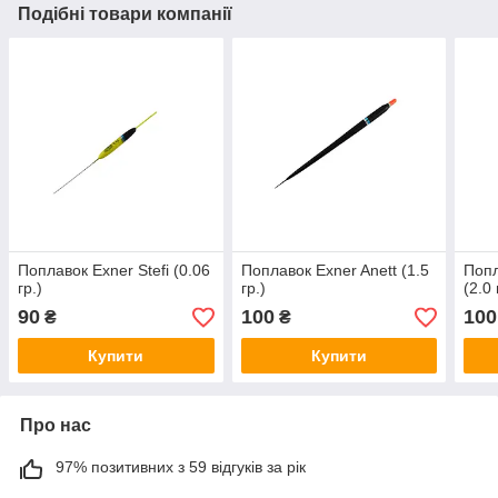
Подібні товари компанії
Поплавок Exner Stefi (0.06
Поплавок Exner Anett (1.5
Попл
гр.)
гр.)
(2.0 
90
100
100
₴
₴
Купити
Купити
Про нас
97% позитивних з 59 відгуків за рік