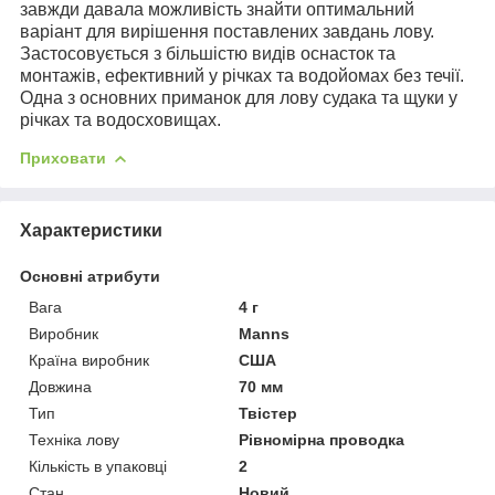
завжди давала можливість знайти оптимальний
варіант для вирішення поставлених завдань лову.
Застосовується з більшістю видів оснасток та
монтажів, ефективний у річках та водойомах без течії.
Одна з основних приманок для лову судака та щуки у
річках та водосховищах.
Приховати
Характеристики
Основні атрибути
Вага
4 г
Виробник
Manns
Країна виробник
США
Довжина
70 мм
Тип
Твістер
Техніка лову
Рівномірна проводка
Кількість в упаковці
2
Стан
Новий