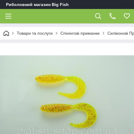
Риболовний магазин Big Fish
Товари та послуги
Спінінгові приманки
Силіконові П