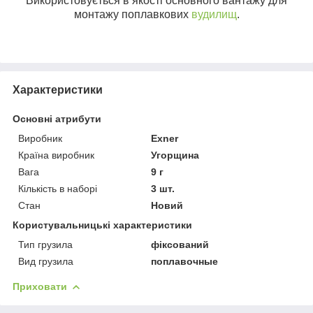
Використовується в якості основного вантажу для
монтажу поплавкових
вудилищ
.
Характеристики
Основні атрибути
Виробник
Exner
Країна виробник
Угорщина
Вага
9 г
Кількість в наборі
3 шт.
Стан
Новий
Користувальницькі характеристики
Тип грузила
фіксований
Вид грузила
поплавочные
Приховати