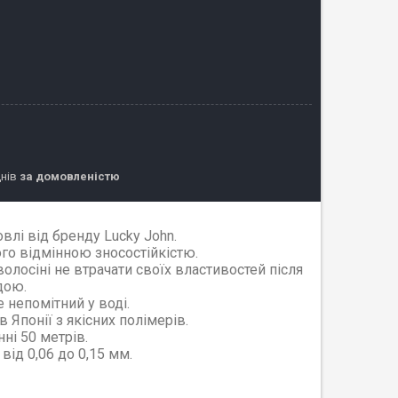
днів
за домовленістю
влі від бренду Lucky John.
го відмінною зносостійкістю.
осіні не втрачати своїх властивостей після
дою.
 непомітний у воді.
 Японії з якісних полімерів.
ні 50 метрів.
від 0,06 до 0,15 мм.