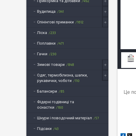
Прикормка та добавки
492
Вудилища
341
Спінінгові приманки
1612
Ліска
233
Поплавки
471
Гачки
230
Зимові товари
848
Одяг, термобілизна, шапки,
рукавички, чоботи
110
Балансири
Це по
85
Фідерні годівниці та
оснастки
160
Шнури і поводочний матеріал
57
Підсаки
43