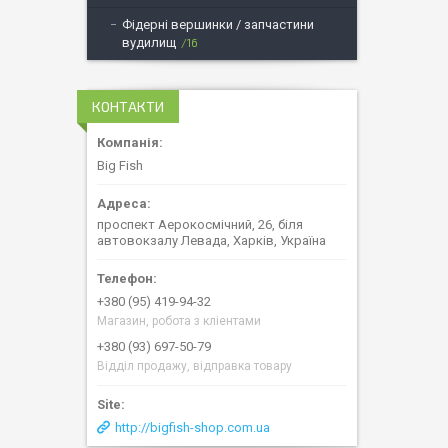
Фідерні вершинки / запчастини
вудилищ
16
КОНТАКТИ
Big Fish
проспект Аерокосмічний, 26, біля
автовокзалу Левада, Харків, Україна
+380 (95) 419-94-32
Магазин, робота з кліентами
+380 (93) 697-50-79
Відділ продажу, відправка товару
http://bigfish-shop.com.ua