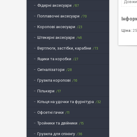
Довжин
Фідерні аксесуари
67
Поплавочні аксесуари
70
Інфор
Коропові аксесуари
23
Ціна:
25
Штекерні аксесуари
46
Вертлюги, застібки, карабіни
73
Ящики та коробки
27
Сигналізатори
28
Грузила коропові
16
Пількери
17
Кільця на удочки та фурнітура
32
Офсетні гачки
11
Тройники та двійники
15
Грузила для спінінгу
36