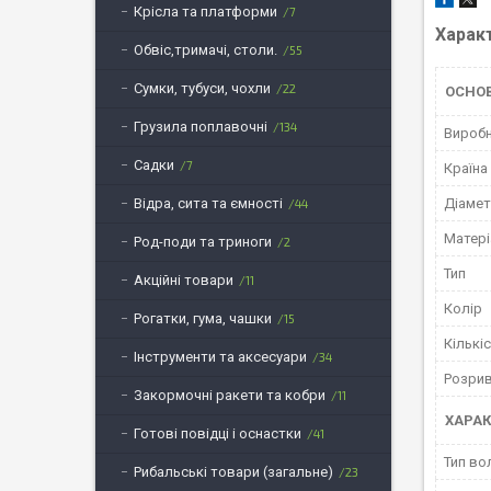
Крісла та платформи
7
Харак
Обвіс,тримачі, столи.
55
Сумки, тубуси, чохли
22
ОСНО
Грузила поплавочні
134
Вироб
Садки
7
Країна
Діаме
Відра, сита та ємності
44
Матері
Род-поди та триноги
2
Тип
Акційні товари
11
Колір
Рогатки, гума, чашки
15
Кількі
Інструменти та аксесуари
34
Розрив
Закормочні ракети та кобри
11
ХАРАК
Готові повідці і оснастки
41
Тип во
Рибальські товари (загальне)
23