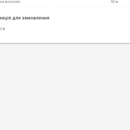
а волосіні
50 м
мація для замовлення
5 ₴