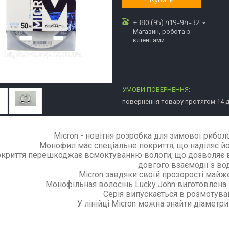
+380 (95) 419-94-32
Магазин, робота з
кліентами
повернення товару протягом 14 
Micron - новітня розробка для зимової риболо
Монофил має спеціальне покриття, що наділяє йо
криття перешкоджає всмоктуванню вологи, що дозволяє вол
довгого взаємодії з во
Micron завдяки своїй прозорості майже
Монофільная волосінь Lucky John виготовлена в
Серія випускається в розмотуван
У лінійці Micron можна знайти діаметри 