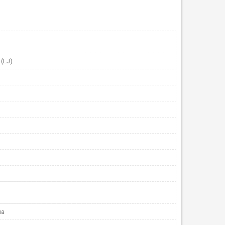
 (LJ)
на