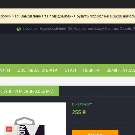
обочий час. Замовлення та повідомлення будуть оброблені з 08:00 найбл
проспект Аерокосмічний, 26, біля автовокзалу Левада, Харків, 
АКТИ
ДОСТАВКА І ОПЛАТА
СТАТІ
НОВИНИ
ОБМІН ТА ПОВ
UCKY JOHN MICRON 0.066 ММ.
В наявності
255 ₴
Купити