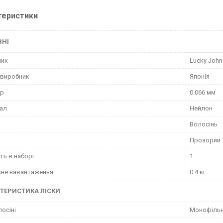
теристики
ВНІ
ник
Lucky John
 виробник
Японія
тр
0.066 мм
ал
Нейлон
Волосінь
Прозорий
сть в наборі
1
не навантаження
0.4 кг
ТЕРИСТИКА ЛІСКИ
лосіні
Монофіль