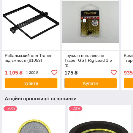
Рибальський стіл Traper
Грузило поплавочне
Вимі
під ємності (81059)
Traper GST Rig Lead 1.5
Trap
гр.
1 105
175
935
₴
₴
1 300 ₴
Купити
Купити
Акційні пропозиції та новинки
–20%
–20%