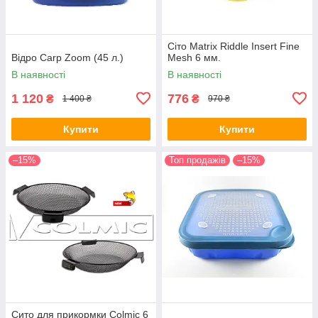
Сіто Matrix Riddle Insert Fine
Відро Carp Zoom (45 л.)
Mesh 6 мм.
В наявності
В наявності
1 120
776
₴
₴
1 400 ₴
970 ₴
Купити
Купити
–15%
Топ продажів
–15%
Сито для прикормки Colmic 6