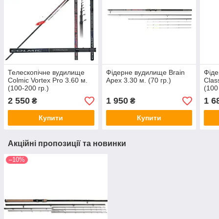
Телескопічне вудилище
Фідерне вудилище Brain
Фіде
Colmic Vortex Pro 3.60 м.
Apex 3.30 м. (70 гр.)
Clas
(100-200 гр.)
(100 
2 550
1 950
1 6
₴
₴
Купити
Купити
Акційні пропозиції та новинки
–10%