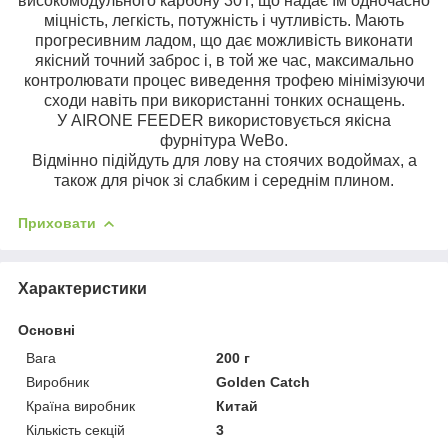
високомодульного карбону 30Т, що надає їм одночасно
міцність, легкість, потужність і чутливість. Мають
прогресивним ладом, що дає можливість виконати
якісний точний заброс і, в той же час, максимально
контролювати процес виведення трофею мінімізуючи
сходи навіть при використанні тонких оснащень.
У AIRONE FEEDER використовується якісна
фурнітура WeBo.
Відмінно підійдуть для лову на стоячих водоймах, а
також для річок зі слабким і середнім плином.
Приховати
Характеристики
Основні
Вага
200 г
Виробник
Golden Catch
Країна виробник
Китай
Кількість секцій
3