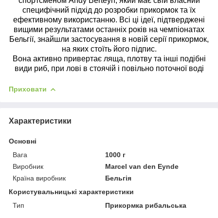
спортсменом Andy Berteyn, який має свій власний
специфічний підхід до розробки прикормок та їх
ефективному використанню. Всі ці ідеї, підтверджені
вищими результатами останніх років на чемпіонатах
Бельгії, знайшли застосування в новій серії прикормок,
на яких стоїть його підпис.
Вона активно привертає ляща, плотву та інші подібні
види риб, при лові в стоячій і повільно поточної воді
Приховати
Характеристики
Основні
Вага
1000 г
Виробник
Marcel van den Eynde
Країна виробник
Бельгія
Користувальницькі характеристики
Тип
Прикормка рибальська