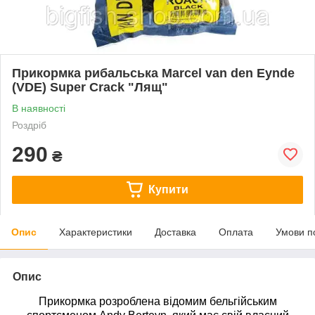
Прикормка рибальська Marcel van den Eynde
(VDE) Super Crack "Лящ"
В наявності
Роздріб
290
₴
Купити
Опис
Характеристики
Доставка
Оплата
Умови п
Опис
Прикормка розроблена відомим бельгійським