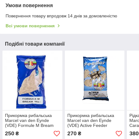
Умови повернення
Повернення товару впродовж 14 днів за домовленістю
Всі умови повернення
Подібні товари компанії
Прикормка рибальська
Прикормка рибальська
Рідк
Marcel van den Eynde
Marcel van den Eynde
Marc
(VDE) Formule M Bream
(VDE) Active Feeder
Car
250
270
380
₴
₴