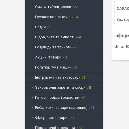
Сумки, тубуси, чохли
22
ХАРАК
Грузила поплавочні
134
Вид гр
Садки
7
Інфор
Відра, сита та ємності
44
Ціна:
40
Род-поди та триноги
2
Акційні товари
11
Рогатки, гума, чашки
15
Інструменти та аксесуари
34
Закормочні ракети та кобри
11
Готові повідці і оснастки
41
Рибальські товари (загальне)
23
Фідерні аксесуари
67
Поплавочні аксесуари
70