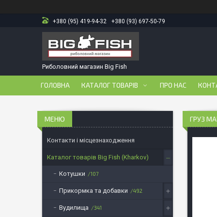
+380 (95) 419-94-32
+380 (93) 697-50-79
Риболовний магазин Big Fish
ГОЛОВНА
КАТАЛОГ ТОВАРІВ
ПРО НАС
КОНТ
ГРУЗ МА
Контакти і місцезнаходження
Каталог товарів Big Fish (Kharkov)
Котушки
107
Прикормка та добавки
492
Вудилища
341