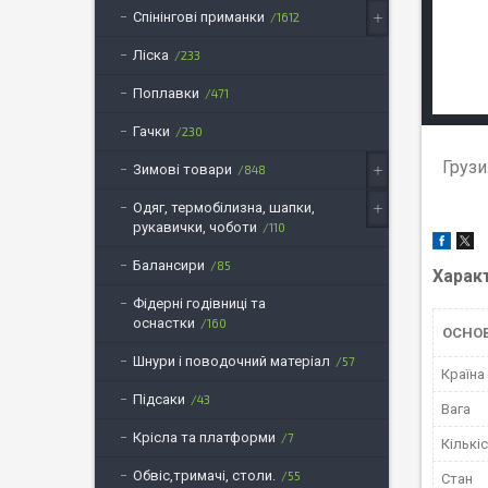
Спінінгові приманки
1612
Ліска
233
Поплавки
471
Гачки
230
Грузи
Зимові товари
848
Одяг, термобілизна, шапки,
рукавички, чоботи
110
Балансири
85
Харак
Фідерні годівниці та
оснастки
160
ОСНОВ
Шнури і поводочний матеріал
57
Країна
Підсаки
43
Вага
Крісла та платформи
7
Кількі
Обвіс,тримачі, столи.
55
Стан