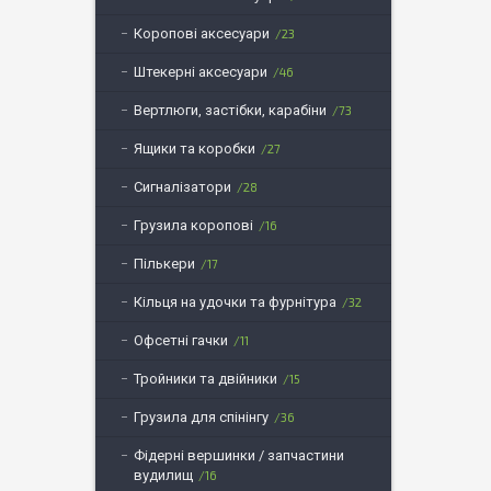
Коропові аксесуари
23
Штекерні аксесуари
46
Вертлюги, застібки, карабіни
73
Ящики та коробки
27
Сигналізатори
28
Грузила коропові
16
Пількери
17
Кільця на удочки та фурнітура
32
Офсетні гачки
11
Тройники та двійники
15
Грузила для спінінгу
36
Фідерні вершинки / запчастини
вудилищ
16