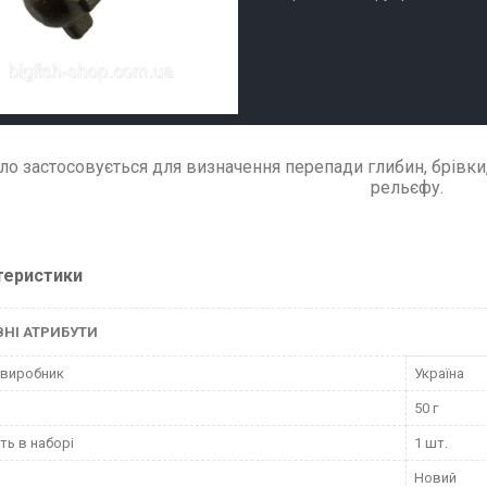
ло застосовується для визначення перепади глибин, брівки
рельєфу.
теристики
НІ АТРИБУТИ
 виробник
Україна
50 г
сть в наборі
1 шт.
Новий