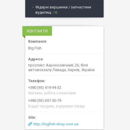
Фідерні вершинки / запчастини
вудилищ
16
КОНТАКТИ
Big Fish
проспект Аерокосмічний, 26, біля
автовокзалу Левада, Харків, Україна
+380 (95) 419-94-32
Магазин, робота з кліентами
+380 (93) 697-50-79
Відділ продажу, відправка товару
http://bigfish-shop.com.ua