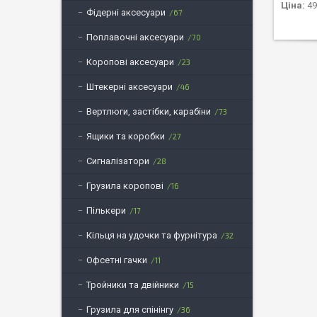
Ціна:
49
Фідерні аксесуари
67
Поплавочні аксесуари
70
Коропові аксесуари
23
Штекерні аксесуари
46
Вертлюги, застібки, карабіни
73
Ящики та коробки
27
Сигналізатори
28
Грузила коропові
16
Пількери
17
Кільця на удочки та фурнітура
32
Офсетні гачки
11
Тройники та двійники
15
Грузила для спінінгу
36