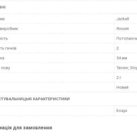
ВНІ
ник
Jackall
 виробник
Японія
ість
Потопаюч
ть гачків
2
на
54 мм
а лову
Твічінг, S
2 г
Новий
СТУВАЛЬНИЦЬКІ ХАРАКТЕРИСТИКИ
koayu
мація для замовлення