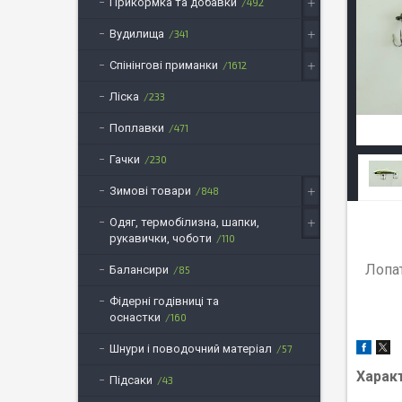
Прикормка та добавки
492
Вудилища
341
Спінінгові приманки
1612
Ліска
233
Поплавки
471
Гачки
230
Зимові товари
848
Одяг, термобілизна, шапки,
рукавички, чоботи
110
Лопат
Балансири
85
Фідерні годівниці та
оснастки
160
Шнури і поводочний матеріал
57
Харак
Підсаки
43