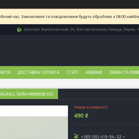
обочий час. Замовлення та повідомлення будуть оброблені з 08:00 найбл
проспект Аерокосмічний, 26, біля автовокзалу Левада, Харків, 
АКТИ
ДОСТАВКА І ОПЛАТА
СТАТІ
НОВИНИ
ОБМІН ТА ПОВ
JACKALL SEIRA MINNOW 55S
Немає в наявності
490 ₴
+380 (95) 419-94-32