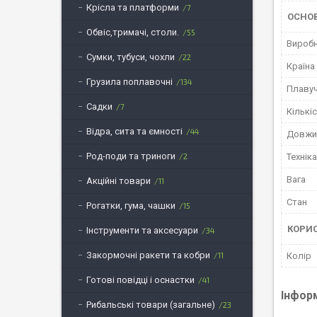
Крісла та платформи
7
ОСНО
Обвіс,тримачі, столи.
55
Вироб
Сумки, тубуси, чохли
22
Країна
Грузила поплавочні
134
Плавуч
Садки
7
Кількіс
Відра, сита та ємності
44
Довжи
Род-поди та триноги
2
Технік
Вага
Акційні товари
11
Стан
Рогатки, гума, чашки
15
КОРИ
Інструменти та аксесуари
34
Закормочні ракети та кобри
11
Колір
Готові повідці і оснастки
41
Інфор
Рибальські товари (загальне)
23