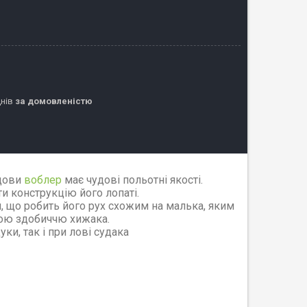
днів
за домовленістю
удови
воблер
має чудові польотні якості.
 конструкцію його лопаті.
, що робить його рух схожим на малька, яким
гкою здобиччю хижака.
ки, так і при лові судака