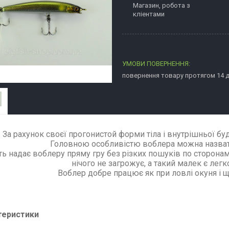
Магазин, робота з
кліентами
повернення товару протягом 14 
За рахунок своєї прогонистой форми тіла і внутрішньої б
Головною особливістю воблера можна назвати
ь надає воблеру пряму гру без різких пошуків по сторонам
нічого не загрожує, а такий малек є ле
Воблер добре працює як при ловлі окуня і щу
теристики