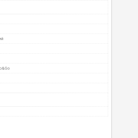
ий
top&Go