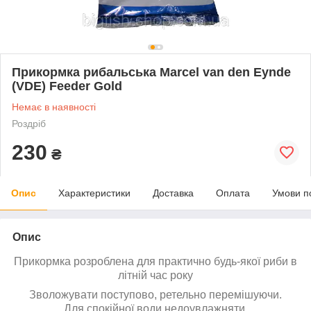
Прикормка рибальська Marcel van den Eynde
(VDE) Feeder Gold
Немає в наявності
Роздріб
230
₴
Опис
Характеристики
Доставка
Оплата
Умови п
Опис
Прикормка розроблена для практично будь-якої риби в
літній час року
Зволожувати поступово, ретельно перемішуючи.
Для спокійної води недоувлажняти.