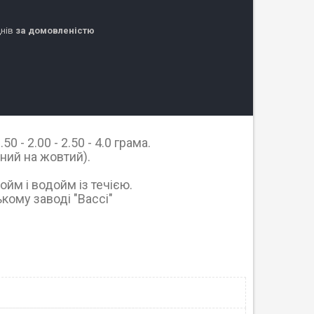
днів
за домовленістю
0 - 2.00 - 2.50 - 4.0 грама.
ний на жовтий).
йм і водойм із течією.
кому заводі "Bacci"