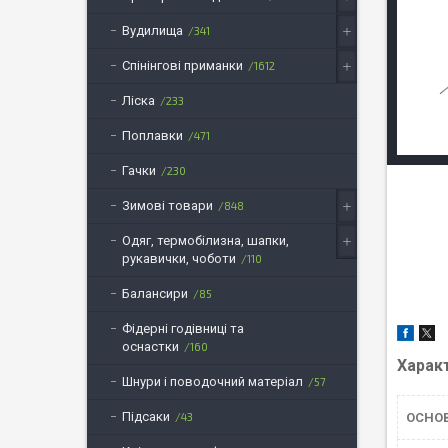
Вудилища
341
Спінінгові приманки
1612
Ліска
233
Поплавки
471
Гачки
230
Зимові товари
848
Одяг, термобілизна, шапки,
рукавички, чоботи
110
Балансири
85
Фідерні годівниці та
оснастки
160
Харак
Шнури і поводочний матеріал
57
Підсаки
43
ОСНОВ