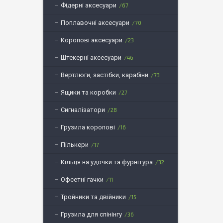
Фідерні аксесуари
67
Поплавочні аксесуари
70
Коропові аксесуари
23
Штекерні аксесуари
46
Вертлюги, застібки, карабіни
73
Ящики та коробки
27
Сигналізатори
28
Грузила коропові
16
Пількери
17
Кільця на удочки та фурнітура
32
Офсетні гачки
11
Тройники та двійники
15
Грузила для спінінгу
36