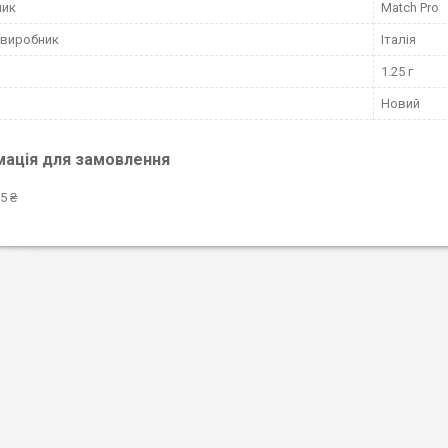
ник
Match Pro
 виробник
Італія
1.25 г
Новий
мація для замовлення
5 ₴