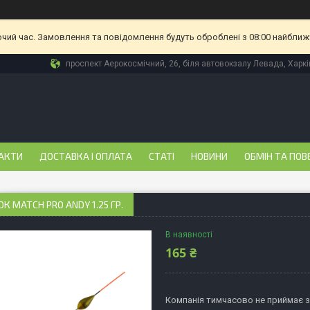
очий час. Замовлення та повідомлення будуть оброблені з 08:00 найближч
проспект Аерокосмічний, 26, біля автовокзалу Левада, Харкі
АКТИ
ДОСТАВКА І ОПЛАТА
СТАТІ
НОВИНИ
ОБМІН ТА ПОВ
К MATCH PRO ANDY 1.25 ГР.
В наявності
165 ₴
Компанія тимчасово не приймає 