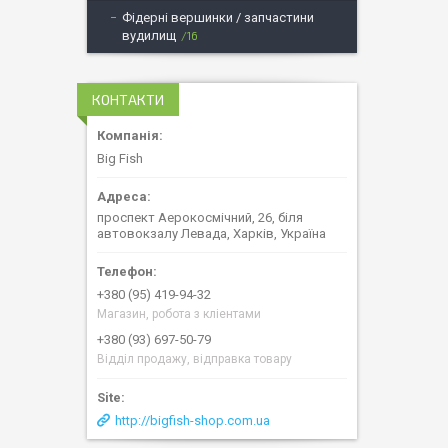
Фідерні вершинки / запчастини
вудилищ
16
КОНТАКТИ
Big Fish
проспект Аерокосмічний, 26, біля
автовокзалу Левада, Харків, Україна
+380 (95) 419-94-32
Магазин, робота з кліентами
+380 (93) 697-50-79
Відділ продажу, відправка товару
http://bigfish-shop.com.ua