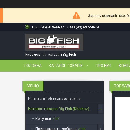
Зараз у компанії нероб
+380 (95) 419-94-32
+380 (93) 697-50-79
Риболовний магазин Big Fish
ГОЛОВНА
КАТАЛОГ ТОВАРІВ
ПРО НАС
КОНТ
ПОПЛАВО
Контакти і місцезнаходження
Каталог товарів Big Fish (Kharkov)
Котушки
107
Прикормка та добавки
492