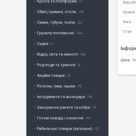
Крісла та платформи
7
Вироб
Обвіс,тримачі, столи.
55
Країна
Вага
Сумки, тубуси, чохли
22
Стан
Грузила поплавочні
134
Садки
7
Інфор
Відра, сита та ємності
44
Ціна:
16
Род-поди та триноги
2
Акційні товари
11
Рогатки, гума, чашки
15
Інструменти та аксесуари
34
Закормочні ракети та кобри
11
Готові повідці і оснастки
41
Рибальські товари (загальне)
23