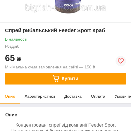
Спрей рибальський Feeder Sport Краб
В наявності
Роздріб
65
₴
Мінімальна сума замовлення на сайті — 150 ₴
Купити
Опис
Характеристики
Доставка
Оплата
Умови п
Опис
Концентровані спреї від компанії Feeder Sport
Часто натуральні
безсмачні наживки не
приносять