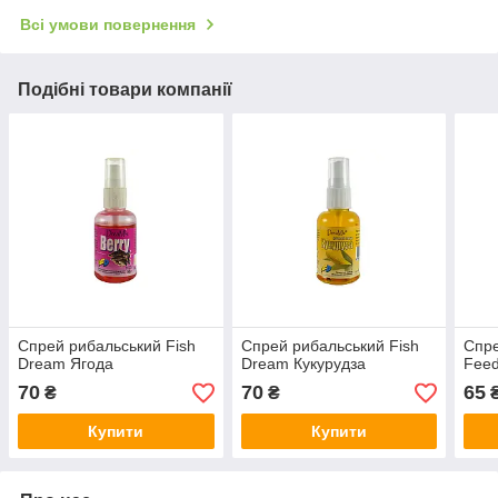
Всі умови повернення
Подібні товари компанії
Спрей рибальський Fish
Спрей рибальський Fish
Спре
Dream Ягода
Dream Кукурудза
Feed
70
70
65
₴
₴
Купити
Купити