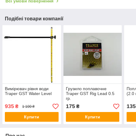
Всі умови повернення
Подібні товари компанії
Вимірювач рівня води
Грузило поплавочне
Попл
Traper GST Water Level
Traper GST Rig Lead 0.5
(2.0 
гр.
935
175
135
₴
₴
1 100 ₴
Купити
Купити
Про нас