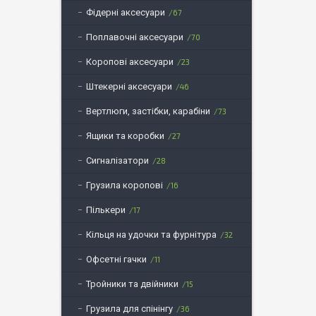
Фідерні аксесуари
67
Поплавочні аксесуари
70
Коропові аксесуари
23
Штекерні аксесуари
46
Вертлюги, застібки, карабіни
73
Ящики та коробки
27
Сигналізатори
28
Грузила коропові
16
Пількери
17
Кільця на удочки та фурнітура
32
Офсетні гачки
11
Тройники та двійники
15
Грузила для спінінгу
36