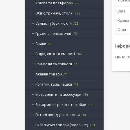
ОСНОВ
Крісла та платформи
7
Вага
Обвіс,тримачі, столи.
55
Країна
Сумки, тубуси, чохли
22
Стан
Грузила поплавочні
134
Садки
7
Інфор
Відра, сита та ємності
44
Ціна:
18
Род-поди та триноги
2
Акційні товари
11
Рогатки, гума, чашки
15
Інструменти та аксесуари
34
Закормочні ракети та кобри
11
Готові повідці і оснастки
41
Рибальські товари (загальне)
23