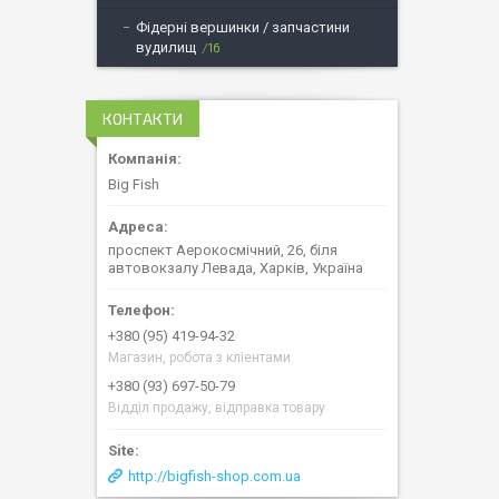
Фідерні вершинки / запчастини
вудилищ
16
КОНТАКТИ
Big Fish
проспект Аерокосмічний, 26, біля
автовокзалу Левада, Харків, Україна
+380 (95) 419-94-32
Магазин, робота з кліентами
+380 (93) 697-50-79
Відділ продажу, відправка товару
http://bigfish-shop.com.ua