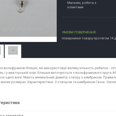
Магазин, робота з
кліентами
повернення товару протягом 14 
і вольфрамові блешні, які використовує велику кількість рибалок - спорт
ях, і у аматорській лові. Блешня виточуються з вольфрамового прута 
все одної ваги. Мають мінімальний діаметр отвору з кембриком. Правиль
и малих розмірах. Характеристики: З отвором та кембриком Гачок: Owner
теристики