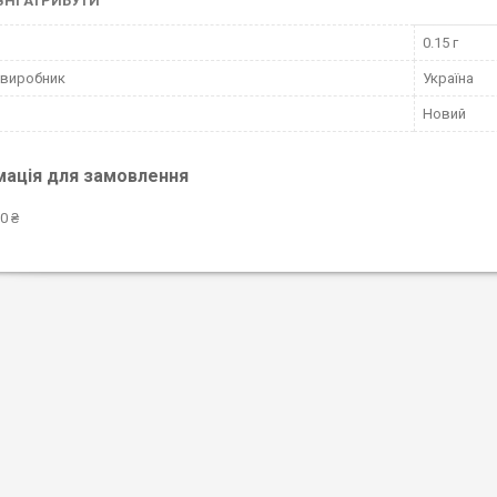
НІ АТРИБУТИ
0.15 г
 виробник
Україна
Новий
мація для замовлення
0 ₴