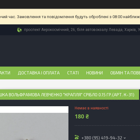
очий час. Замовлення та повідомлення будуть оброблені з 08:00 найближч
проспект Аерокосмічний, 26, біля автовокзалу Левада, Харків, 
АКТИ
ДОСТАВКА І ОПЛАТА
СТАТІ
НОВИНИ
ОБМІН ТА ПОВ
А ВОЛЬФРАМОВА ЛЕВЧЕНКО "КРАПЛЯ" СРІБЛО 0.15 ГР.(АРТ. К-31)
Немає в наявності
180 ₴
+380 (95) 419-94-32