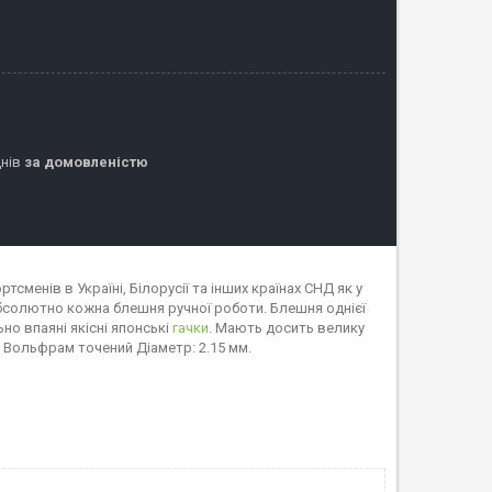
днів
за домовленістю
сменів в Україні, Білорусії та інших країнах СНД як у
Абсолютно кожна блешня ручної роботи. Блешня однієї
но впаяні якісні японські
гачки
. Мають досить велику
 Вольфрам точений Діаметр: 2.15 мм.