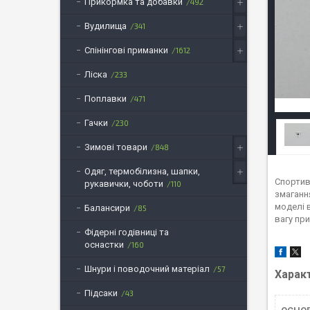
Прикормка та добавки
492
Вудилища
341
Спінінгові приманки
1612
Ліска
233
Поплавки
471
Гачки
230
Зимові товари
848
Одяг, термобілизна, шапки,
Спортивн
рукавички, чоботи
110
змаганн
моделі 
Балансири
85
вагу пр
Фідерні годівниці та
оснастки
160
Шнури і поводочний матеріал
57
Харак
Підсаки
43