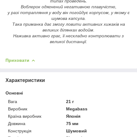
типах проведень.
Воблерок одягнений негативною плавучістю,
у разі потрапляння у воду він погойдує корпусом, у якому є
шумова капсула.
Така приманка дає змогу ловити активних хижаків на
великих ділянках водойм.
Наживка активно грає, її нескладно контролювати з
великої дистанції.
Приховати
Характеристики
Основні
Вага
21 г
Виробник
Megabass
Країна виробник
Японія
Довжина
75 мм
Конструкція
Шумовий