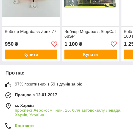
Воблер Megabass Zonk 77
Воблер Megabass StepCat
Вобл
68SP
160 
950
1 100
1 2
₴
₴
Купити
Купити
Про нас
97% позитивних з 59 відгуків за рік
Працює з 12.01.2017
м. Харків
проспект Аерокосмічний, 26, біля автовокзалу Левада,
Харків, Україна
Контакти