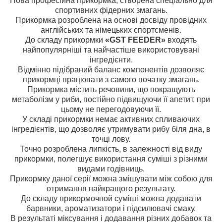
Нова професійна прикормка, створена спеціально для
спортивних фідерних змагань.
Прикормка розроблена на основі досвіду провідних
англійських та німецьких спортсменів.
До складу прикормки
«GST FEEDER»
входять
найпопулярніші та найчастіше використовувані
інгредієнти.
Відмінно підібраний баланс компонентів дозволяє
прикормці працювати з самого початку змагань.
Прикормка містить речовини, що покращують
метаболізм у риби, постійно підвищуючи її апетит, при
цьому не перегодовуючи її.
У складі прикормки немає активних спливаючих
інгредієнтів, що дозволяє утримувати рибу біля дна, в
точці лову.
Точно розроблена липкість, в залежності від виду
прикормки, полегшує використання суміші з різними
видами годівниць.
Прикормку даної серії можна змішувати між собою для
отримання найкращого результату.
До складу прикормочной суміші можна додавати
барвники, ароматизатори і підсилювачі смаку.
В результаті міксування і додавання різних добавок та