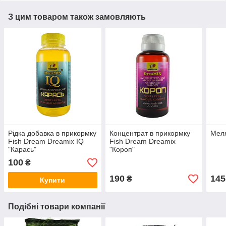
З цим товаром також замовляють
Рідка добавка в прикормку
Концентрат в прикормку
Меля
Fish Dream Dreamix IQ
Fish Dream Dreamix
"Карась"
"Короп"
100
₴
190
145
₴
Купити
Подібні товари компанії