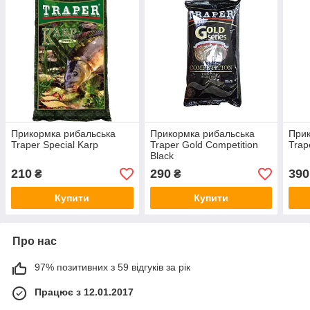
Прикормка рибальська
Прикормка рибальська
Прик
Traper Special Karp
Traper Gold Competition
Trap
Black
210
290
390
₴
₴
Купити
Купити
Про нас
97% позитивних з 59 відгуків за рік
Працює з 12.01.2017