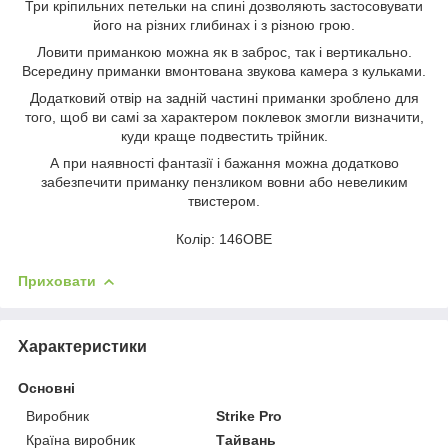
Три кріпильних петельки на спині дозволяють застосовувати
його на різних глибинах і з різною грою.
Ловити приманкою можна як в заброс, так і вертикально.
Всередину приманки вмонтована звукова камера з кульками.
Додатковий отвір на задній частині приманки зроблено для
того, щоб ви самі за характером поклевок змогли визначити,
куди краще подвестить трійник.
А при наявності фантазії і бажання можна додатково
забезпечити приманку пензликом вовни або невеликим
твистером.
Колір: 146OBE
Приховати
Характеристики
Основні
Виробник
Strike Pro
Країна виробник
Тайвань