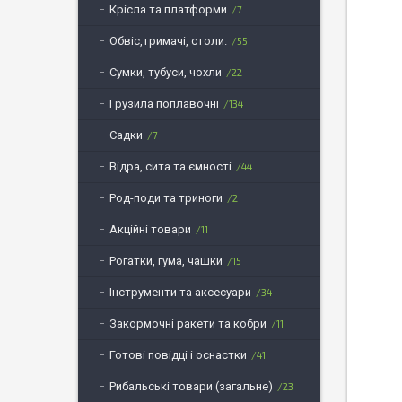
Крісла та платформи
7
Обвіс,тримачі, столи.
55
Сумки, тубуси, чохли
22
Грузила поплавочні
134
Садки
7
Відра, сита та ємності
44
Род-поди та триноги
2
Акційні товари
11
Рогатки, гума, чашки
15
Інструменти та аксесуари
34
Закормочні ракети та кобри
11
Готові повідці і оснастки
41
Рибальські товари (загальне)
23