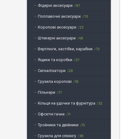
Фідерні аксесуари
67
Поплавочні аксесуари
70
Коропові аксесуари
23
Штекерні аксесуари
46
Вертлюги, застібки, карабіни
73
Ящики та коробки
27
Сигналізатори
28
Грузила коропові
16
Пількери
17
Кільця на удочки та фурнітура
32
Офсетні гачки
11
Тройники та двійники
15
Грузила для спінінгу
36