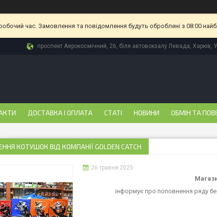
еробочий час. Замовлення та повідомлення будуть оброблені з 08:00 найб
проспект Аерокосмічний, 26, біля автовокзалу Левада, Харків, 
АКТИ
ДОСТАВКА І ОПЛАТА
СТАТІ
НОВИНИ
ОБМІН ТА ПОВ
ННЯ КОТУШОК ВІД КОМПАНІЇ GOLDEN CATCH
26 травня 2025
Магази
інформує про поповнення ряду без