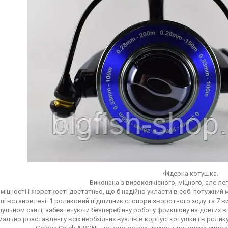
Фідерна котушка.
Виконана з високоякісного, міцного, але ле
міцності і жорсткості достатньо, що б надійно укласти в собі потужний 
ці встановлені: 1 роликовий підшипник стопори зворотного ходу та 7 в
ульном сайті, забезпечуючи безперебійну роботу фрикціону на довгих 
ально розставлені у всіх необхідних вузлів в корпусі котушки і в рол