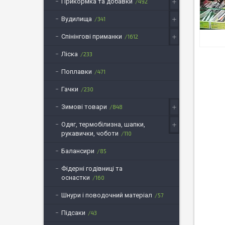
Прикормка та добавки
492
Вудилища
341
Спінінгові приманки
1612
Ліска
233
Поплавки
471
Гачки
230
Зимові товари
848
Одяг, термобілизна, шапки,
рукавички, чоботи
110
Балансири
85
Фідерні годівниці та
оснастки
160
Шнури і поводочний матеріал
57
Підсаки
43