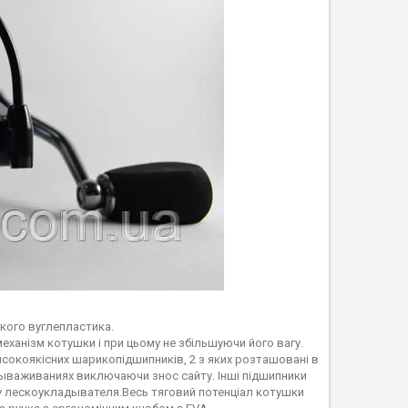
гкого вуглепластика.
механізм котушки і при цьому не збільшуючи його вагу.
исокоякісних шарикопідшипників, 2 з яких розташовані в
вываживаниях виключаючи знос сайту. Інші підшипники
ику лескоукладывателя.Весь тяговий потенціал котушки