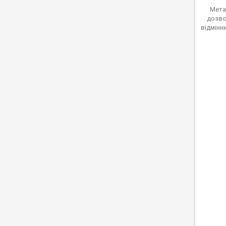
Мета
дозво
відмінн