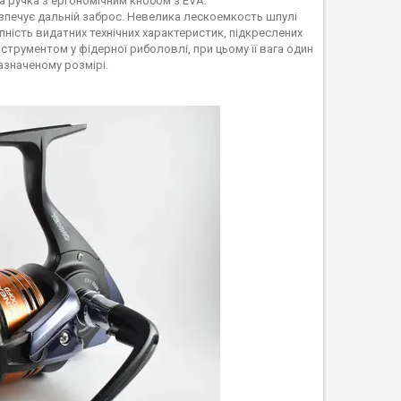
 ручка з ергономічним кнобом з EVA.
печує дальній заброс. Невелика лескоемкость шпулі
упність видатних технічних характеристик, підкреслених
струментом у фідерної риболовлі, при цьому її вага один
азначеному розмірі.