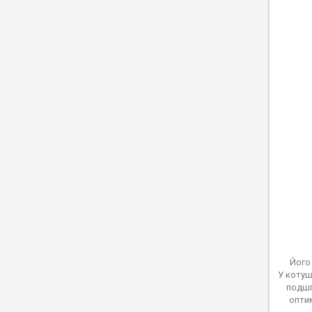
Його 
У котуш
подшп
оптим