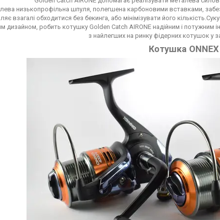
Golden Catch AIRONE допомагає реалізувати металева силова
лева низькопрофільна шпуля, полегшена карбоновими вставками, забез
ляє взагалі обходитися без бекинга, або мінімізувати його кількість.Сук
им дизайном, робить котушку Golden Catch AIRONE надійним і потужним ін
з найлегших на ринку фідерних котушок у з
Котушка ONNEX