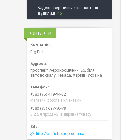
Фідерні вершинки / запчастини
вудилищ
16
КОНТАКТИ
Big Fish
проспект Аерокосмічний, 26, біля
автовокзалу Левада, Харків, Україна
+380 (95) 419-94-32
Магазин, робота з кліентами
+380 (93) 697-50-79
Відділ продажу, відправка товару
http://bigfish-shop.com.ua