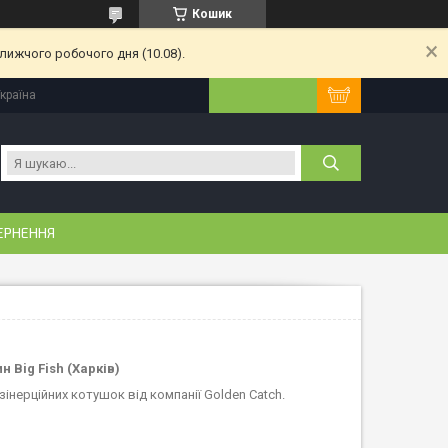
Кошик
лижчого робочого дня (10.08).
Україна
ЕРНЕННЯ
н Big Fish (Харків)
інерційних котушок від компанії Golden Catch.